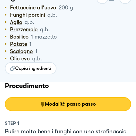
Fettuccine all'uovo
200
g
Funghi porcini
q.b.
Aglio
q.b.
Prezzemolo
q.b.
Basilico
1
mazzetto
Patate
1
Scalogno
1
Olio evo
q.b.
Copia ingredienti
Procedimento
Modalità passo passo
STEP
1
Pulire molto bene i funghi con uno strofinaccio