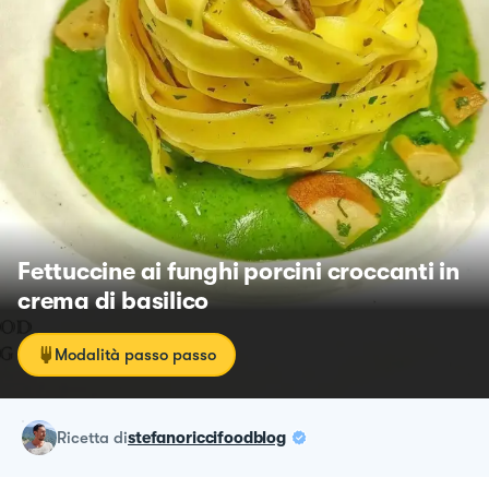
Fettuccine ai funghi porcini croccanti in
crema di basilico
Modalità passo passo
ricetta
di
stefanoriccifoodblog