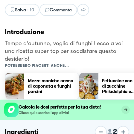
Salva
·
10
Commenta
Introduzione
Tempo d'autunno, voglia di funghi ! ecco a voi
una ricetta super top per soddisfare questo
desiderio!
POTREBBERO PIACERTI ANCHE...
Mezze maniche crema
Fettuccine co
di caponata e funghi
di zucchine
porcini
Philadelphia e
pancetta crocc
Calcola le dosi perfette per la tua dieta!
Clicca qui e scarica l’app olivia!
2
Ingredienti