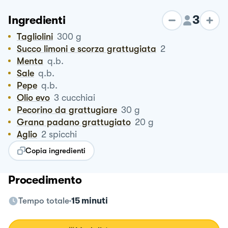
3
Ingredienti
Tagliolini
300
g
Succo limoni e scorza grattugiata
2
Menta
q.b.
Sale
q.b.
Pepe
q.b.
Olio evo
3
cucchiai
Pecorino da grattugiare
30
g
Grana padano grattugiato
20
g
Aglio
2
spicchi
Copia ingredienti
Procedimento
Tempo totale
15 minuti