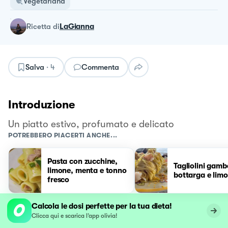
Vegetariana
ricetta
di
LaGianna
Salva
·
4
Commenta
Introduzione
Un piatto estivo, profumato e delicato
POTREBBERO PIACERTI ANCHE...
Pasta con zucchine,
Tagliolini gamb
limone, menta e tonno
bottarga e lim
fresco
Calcola le dosi perfette per la tua dieta!
Clicca qui e scarica l’app olivia!