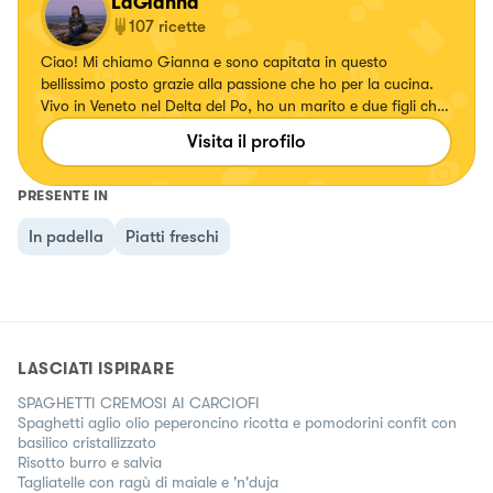
LaGianna
107
ricette
Ciao! Mi chiamo Gianna e sono capitata in questo
bellissimo posto grazie alla passione che ho per la cucina.
Vivo in Veneto nel Delta del Po, ho un marito e due figli che
sono i miei giudici a tavola e che apprezzano quello che
Visita il profilo
preparo loro. Inizia così questa inaspettata nuova
avventura
PRESENTE IN
In padella
Piatti freschi
LASCIATI ISPIRARE
SPAGHETTI CREMOSI AI CARCIOFI
Spaghetti aglio olio peperoncino ricotta e pomodorini confit con
basilico cristallizzato
Risotto burro e salvia
Tagliatelle con ragù di maiale e 'n'duja