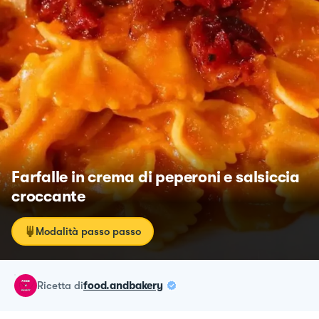
Farfalle in crema di peperoni e salsiccia
croccante
Modalità passo passo
ricetta
di
food.andbakery