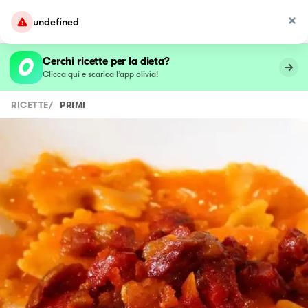
undefined
Cerchi ricette per la dieta?
Clicca qui e scarica l’app olivia!
RICETTE
/
PRIMI