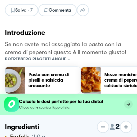
Salva
·
7
Commenta
Introduzione
Se non avete mai assaggiato la pasta con la
crema di peperoni questo è il momento giusto!
POTREBBERO PIACERTI ANCHE...
Pasta con crema di
Mezze maniche 
piselli e salsiccia
crema di peper
croccante
salsiccia sbrici
Calcola le dosi perfette per la tua dieta!
Clicca qui e scarica l’app olivia!
2
Ingredienti
Farfalle
140
g