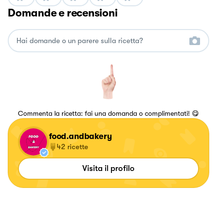
Domande e recensioni
Commenta la ricetta: fai una domanda o complimentati! 😋
food.andbakery
42
ricette
Visita il profilo