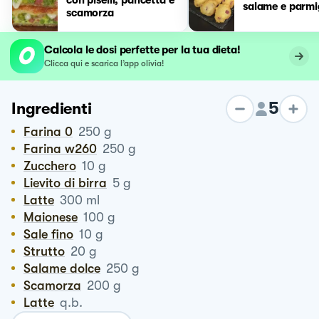
salame e parmi
scamorza
Calcola le dosi perfette per la tua dieta!
Clicca qui e scarica l’app olivia!
5
Ingredienti
Farina 0
250
g
Farina w260
250
g
Zucchero
10
g
Lievito di birra
5
g
Latte
300
ml
Maionese
100
g
Sale fino
10
g
Strutto
20
g
Salame dolce
250
g
Scamorza
200
g
Latte
q.b.