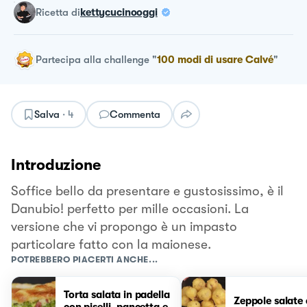
ricetta
di
kettycucinooggi
Partecipa alla challenge
"
100 modi di usare Calvé
"
Salva
·
4
Commenta
Introduzione
Soffice bello da presentare e gustosissimo, è il
Danubio! perfetto per mille occasioni. La
versione che vi propongo è un impasto
particolare fatto con la maionese.
POTREBBERO PIACERTI ANCHE...
Torta salata in padella
Zeppole salate
con piselli, pancetta e