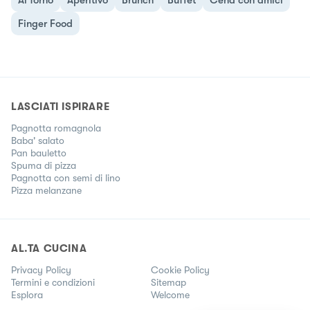
Al forno
Aperitivo
Brunch
Buffet
Cena con amici
Finger Food
LASCIATI ISPIRARE
Pagnotta romagnola
Baba' salato
Pan bauletto
Spuma di pizza
Pagnotta con semi di lino
Pizza melanzane
AL.TA CUCINA
Privacy Policy
Cookie Policy
Termini e condizioni
Sitemap
Esplora
Welcome