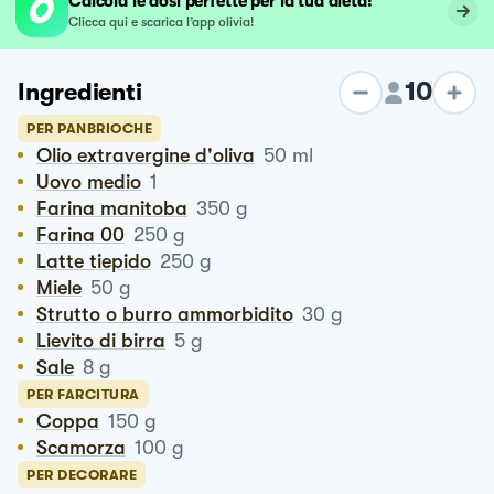
Calcola le dosi perfette per la tua dieta!
Clicca qui e scarica l’app olivia!
10
Ingredienti
PER PANBRIOCHE
Olio extravergine d'oliva
50
ml
Uovo medio
1
Farina manitoba
350
g
Farina 00
250
g
Latte tiepido
250
g
Miele
50
g
Strutto o burro ammorbidito
30
g
Lievito di birra
5
g
Sale
8
g
PER FARCITURA
Coppa
150
g
Scamorza
100
g
PER DECORARE