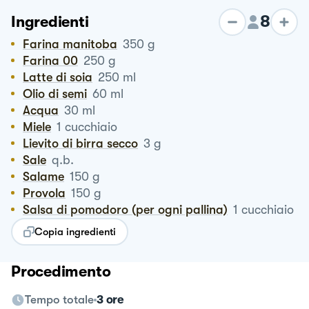
8
Ingredienti
Farina manitoba
350
g
Farina 00
250
g
Latte di soia
250
ml
Olio di semi
60
ml
Acqua
30
ml
Miele
1
cucchiaio
Lievito di birra secco
3
g
Sale
q.b.
Salame
150
g
Provola
150
g
Salsa di pomodoro (per ogni pallina)
1
cucchiaio
Copia ingredienti
Procedimento
Tempo totale
3 ore