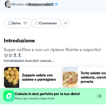
ricetta
di
dianacorradetti
Salva
·
15
Commenta
Introduzione
Super soffice e con un ripieno filante e saporito!
💯💯🔝🔝
POTREBBERO PIACERTI ANCHE...
Torta salata co
Zeppole salate con
salsiccia, carcio
salame e parmigiano
provola
Calcola le dosi perfette per la tua dieta!
Clicca qui e scarica l’app olivia!