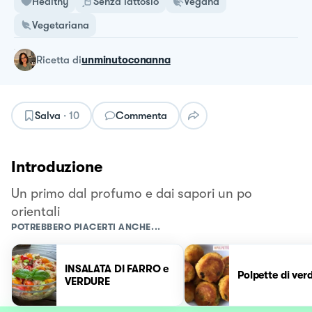
Healthy
Senza lattosio
Vegana
Vegetariana
ricetta
di
unminutoconanna
Salva
·
10
Commenta
Introduzione
Un primo dal profumo e dai sapori un po
orientali
POTREBBERO PIACERTI ANCHE...
INSALATA DI FARRO e
Polpette di ver
VERDURE