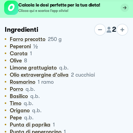
Calcola le dosi perfette per la tua dieta!
Clicca qui e scarica l’app olivia!
2
Ingredienti
Farro precotto
250
g
½
Peperoni
Carota
1
Olive
8
Limone grattugiato
q.b.
Olio extravergine d'oliva
2
cucchiai
Rosmarino
1
ramo
Porro
q.b.
Basilico
q.b.
Timo
q.b.
Origano
q.b.
Pepe
q.b.
Punta di paprika
1
Punta di peperoncino
1