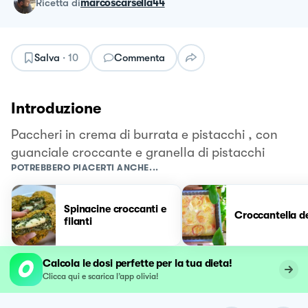
ricetta
di
marcoscarsella44
Salva
·
10
Commenta
Introduzione
Paccheri in crema di burrata e pistacchi , con
guanciale croccante e granella di pistacchi
POTREBBERO PIACERTI ANCHE...
Spinacine croccanti e
Croccantella de
filanti
Calcola le dosi perfette per la tua dieta!
Clicca qui e scarica l’app olivia!