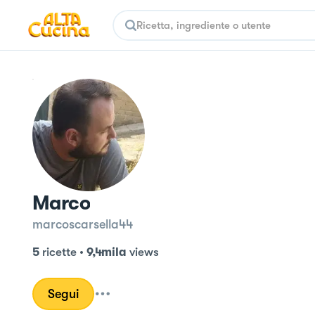
Marco
marcoscarsella44
5
ricette
•
9,4mila
views
Segui