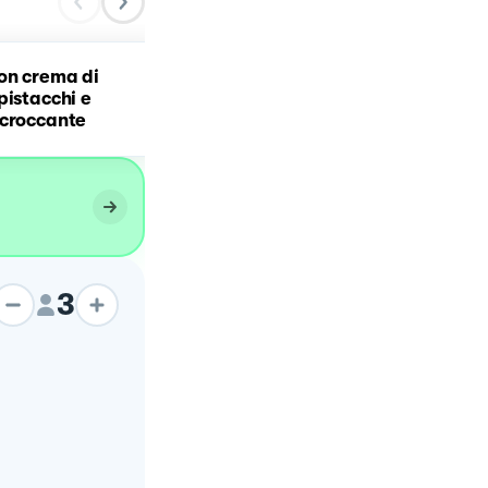
on crema di
Paccheri alla crema di
pistacchi e
burrata e pistacchi con
 croccante
guanciale croccante
3