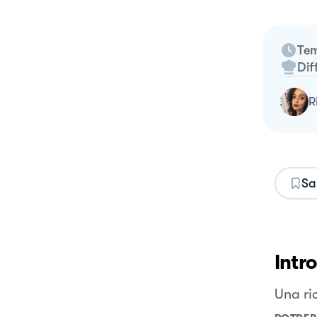
Tem
Dif
Sa
Intr
Una ri