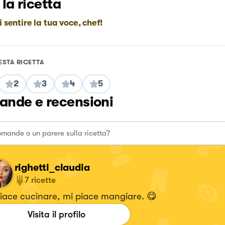
 la ricetta
i sentire la tua voce, chef!
ESTA RICETTA
2
3
4
5
nde e recensioni
righetti_claudia
7
ricette
iace cucinare, mi piace mangiare. 😋
Visita il profilo