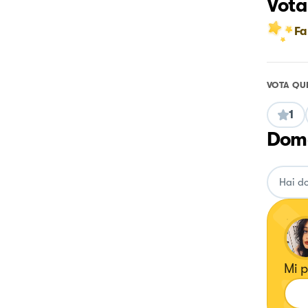
Vota
Fa
VOTA QU
1
Doma
Mi p