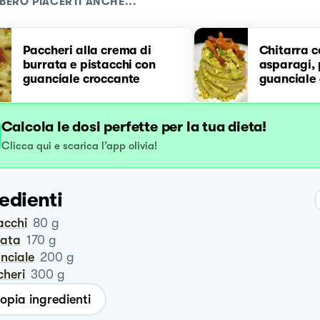
BERO PIACERTI ANCHE...
Paccheri alla crema di
Chitarra c
burrata e pistacchi con
asparagi, 
guanciale croccante
guanciale
Calcola le dosi perfette per la tua dieta!
Clicca qui e scarica l’app olivia!
edienti
tacchi
80
g
rata
170
g
anciale
200
g
cheri
300
g
opia ingredienti