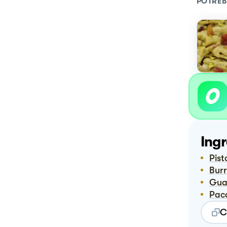
POTREB
Ingr
Pis
Bur
Gu
Pac
C