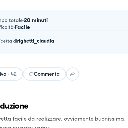
20 minuti
po totale
Facile
ficoltà
ricetta
di
righetti_claudia
lva
·
42
Commenta
oduzione
cetta facile da realizzare, ovviamente buonissima.