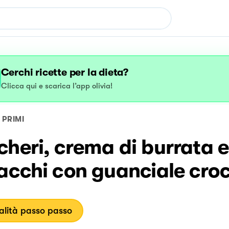
Cerchi ricette per la dieta?
Clicca qui e scarica l’app olivia!
PRIMI
heri, crema di burrata e
tacchi con guanciale cro
lità passo passo