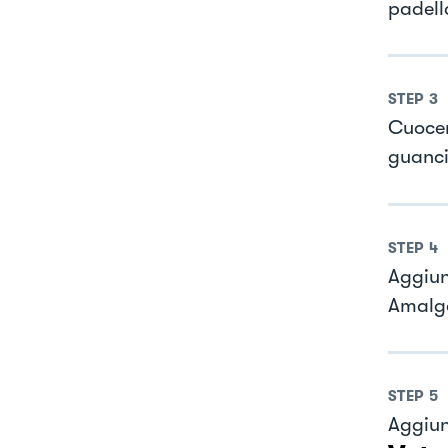
padell
STEP
3
Cuocere
guanci
STEP
4
Aggiun
Amalg
STEP
5
Aggiun