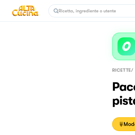
RICETTE
/
Pacc
pis
Moda