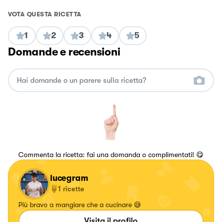
VOTA QUESTA RICETTA
1
2
3
4
5
Domande e recensioni
Commenta la ricetta: fai una domanda o complimentati! 😋
lucegram
1
ricette
Più bravo a mangiare che a cucinare 😅
Visita il profilo