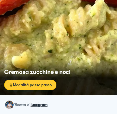
Cremosa zucchine e noci
Modalità passo passo
ricetta
di
lucegram