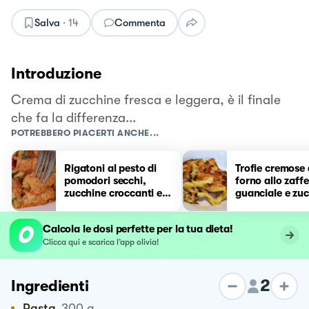
Salva
·
14
Commenta
Introduzione
Crema di zucchine fresca e leggera, è il finale
che fa la differenza...
POTREBBERO PIACERTI ANCHE...
Rigatoni al pesto di
Trofie cremose 
pomodori secchi,
forno allo zaff
zucchine croccanti e
guanciale e zu
noci
Calcola le dosi perfette per la tua dieta!
Clicca qui e scarica l’app olivia!
2
Ingredienti
Pasta
300
g