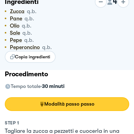
4
Ingredienti
Zucca
q.b.
Pane
q.b.
Olio
q.b.
Sale
q.b.
Pepe
q.b.
Peperoncino
q.b.
Copia ingredienti
Procedimento
Tempo totale
30 minuti
Modalità passo passo
STEP
1
Tagliare la zucca a pezzetti e cuocerla in una