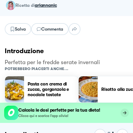
ricetta
di
ariannanic
Salva
Commenta
Introduzione
Perfetta per le fredde serate invernali
POTREBBERO PIACERTI ANCHE...
Pasta con crema di
zucca, gorgonzola e
Risotto alla zu
nocciole tostate
Calcola le dosi perfette per la tua dieta!
Clicca qui e scarica l’app olivia!