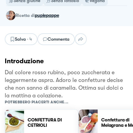
Senza glutine
Senza lattosio
Vegana
ricetta
di
pupiepappe
Salva
·
4
Commenta
Introduzione
Dal colore rosso rubino, poco zuccherata e
leggermente aspra. Adoro le confetture decise
che non sanno di caramella. Ottima sui dolci o
la mattina a colazione.
POTREBBERO PIACERTI ANCHE...
CONFETTURA DI
Confettura di
CETRIOLI
Melagrana e M