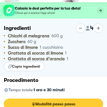
Calcola le dosi perfette per la tua dieta!
Clicca qui e scarica l’app olivia!
4
Ingredienti
Chicchi di melagrana
600
g
Zucchero
60
g
Succo di limone
1
cucchiaino
Grattata di scorza di limone
1
Grattata di scorza d'arancia
1
Copia ingredienti
Procedimento
Tempo totale
1 ora e 30 minuti
Modalità passo passo