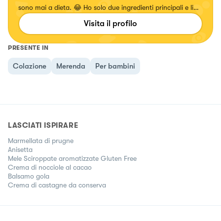
sono mai a dieta. 😂 Ho solo due ingredienti principali e li
ritrovo in questa frase delle favole... "Basta un po' di
Visita il profilo
fantasia e di bontà" Se cerchi qualcosa di diverso mi hai
trovato! 🤗
PRESENTE IN
Colazione
Merenda
Per bambini
LASCIATI ISPIRARE
Marmellata di prugne
Anisetta
Mele Sciroppate aromatizzate Gluten Free
Crema di nocciole al cacao
Balsamo gola
Crema di castagne da conserva