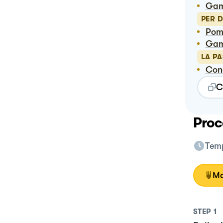
Ga
PER 
Pom
Ga
LA PA
Con
C
Proc
Temp
Mo
STEP
1