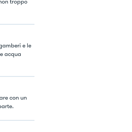
 non troppo
 gamberi e le
ere acqua
lare con un
parte.