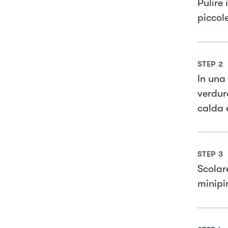
Pulire 
piccol
STEP
2
In una 
verdure
calda e
STEP
3
Scolare
minipi