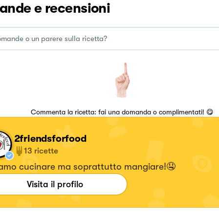
nde e recensioni
Commenta la ricetta: fai una domanda o complimentati! 😋
2friendsforfood
13
ricette
amo cucinare ma soprattutto mangiare!🤤
Visita il profilo