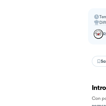
Tem
Dif
Sa
Intr
Con po