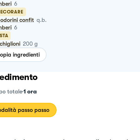
mberi
6
DECORARE
odorini confit
q.b.
mberi
6
STA
chiglioni
200
g
opia ingredienti
edimento
1 ora
o totale
dalità passo passo