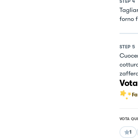
STEP
4
Tagliar
forno 
STEP
5
Cuocer
cottura
zaffera
Vota
Fa
VOTA QU
1