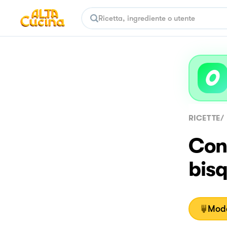
RICETTE
/
Conc
bisq
Moda