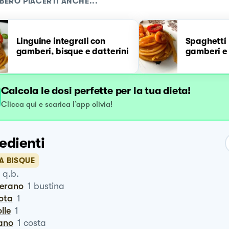
BERO PIACERTI ANCHE...
Linguine integrali con
Spaghetti
gamberi, bisque e datterini
gamberi e 
Calcola le dosi perfette per la tua dieta!
Clicca qui e scarica l’app olivia!
edienti
A BISQUE
q.b.
ferano
1
bustina
rota
1
olle
1
ano
1
costa