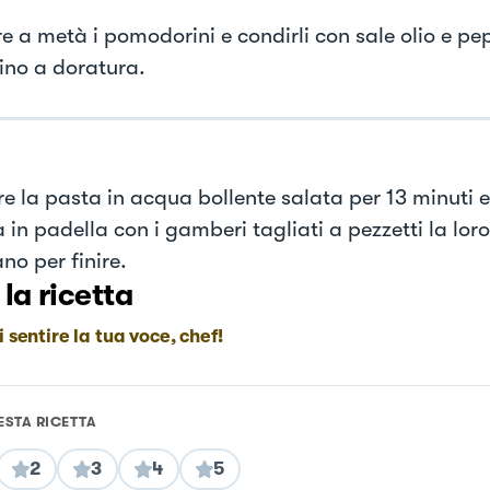
e a metà i pomodorini e condirli con sale olio e pep
fino a doratura.
e la pasta in acqua bollente salata per 13 minuti e 
 in padella con i gamberi tagliati a pezzetti la loro
no per finire.
 la ricetta
i sentire la tua voce, chef!
ESTA RICETTA
2
3
4
5