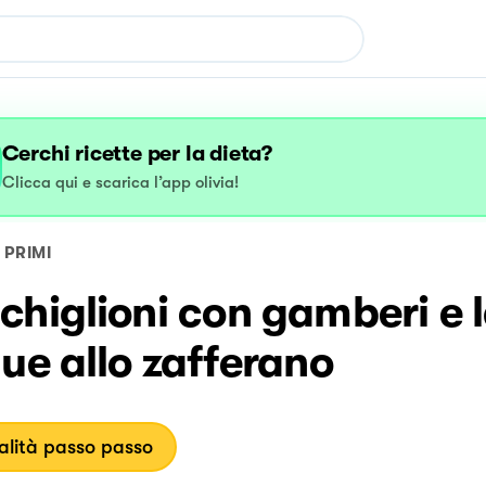
Cerchi ricette per la dieta?
Clicca qui e scarica l’app olivia!
PRIMI
higlioni con gamberi e l
ue allo zafferano
lità passo passo