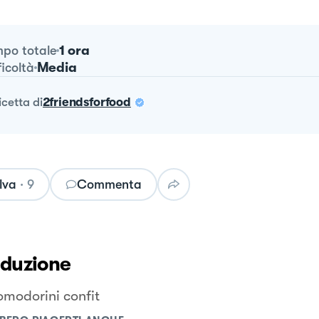
1 ora
po totale
Media
ficoltà
ricetta
di
2friendsforfood
lva
·
9
Commenta
oduzione
modorini confit