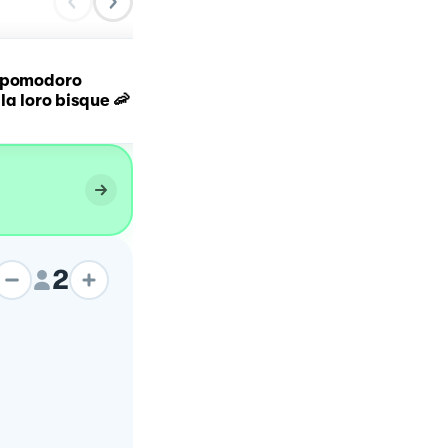
 pomodoro
Risotto zafferano gamber
la loro bisque 🦐
e scampi
2