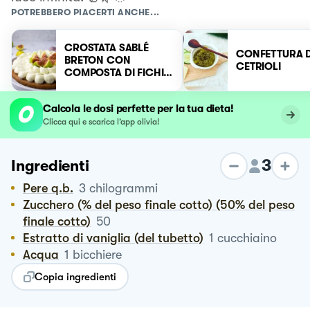
POTREBBERO PIACERTI ANCHE...
CROSTATA SABLÉ
CONFETTURA D
BRETON CON
CETRIOLI
COMPOSTA DI FICHI E
CREMOSO YOGURT E
VANIGLIA
Calcola le dosi perfette per la tua dieta!
Clicca qui e scarica l’app olivia!
3
Ingredienti
Pere q.b.
3
chilogrammi
Zucchero (% del peso finale cotto) (50% del peso
finale cotto)
50
Estratto di vaniglia (del tubetto)
1
cucchiaino
Acqua
1
bicchiere
Copia ingredienti