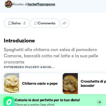
ricetta
di
lacheffapropone
Salva
·
2
Commenta
Introduzione
Spaghetti alla chitarra con salsa di pomodoro
Camone, baccalà cotto nel latte e la sua pelle
croccante
POTREBBERO PIACERTI ANCHE...
Crocchette di p
Chitarra cacio e pepe
baccala'
Calcola le dosi perfette per la tua dieta!
Clicca qui e scarica l’app olivia!