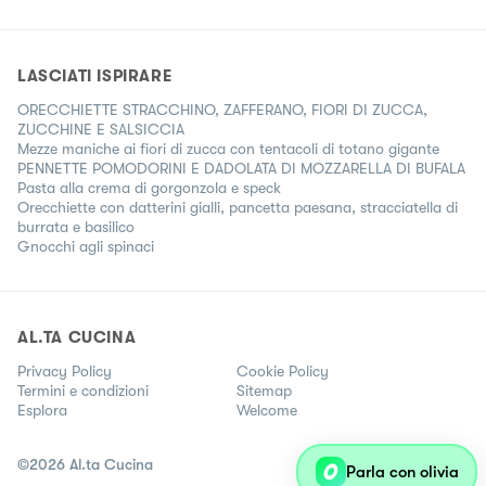
LASCIATI ISPIRARE
ORECCHIETTE STRACCHINO, ZAFFERANO, FIORI DI ZUCCA,
ZUCCHINE E SALSICCIA
Mezze maniche ai fiori di zucca con tentacoli di totano gigante
PENNETTE POMODORINI E DADOLATA DI MOZZARELLA DI BUFALA
Pasta alla crema di gorgonzola e speck
Orecchiette con datterini gialli, pancetta paesana, stracciatella di
burrata e basilico
Gnocchi agli spinaci
AL.TA CUCINA
Privacy Policy
Cookie Policy
Termini e condizioni
Sitemap
Esplora
Welcome
©
2026
Al.ta Cucina
Parla con olivia