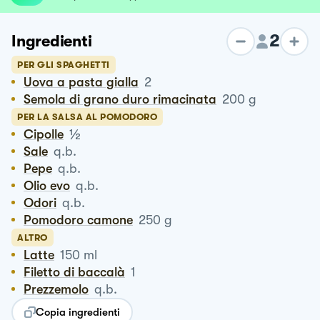
2
Ingredienti
PER GLI SPAGHETTI
Uova a pasta gialla
2
Semola di grano duro rimacinata
200
g
PER LA SALSA AL POMODORO
½
Cipolle
Sale
q.b.
Pepe
q.b.
Olio evo
q.b.
Odori
q.b.
Pomodoro camone
250
g
ALTRO
Latte
150
ml
Filetto di baccalà
1
Prezzemolo
q.b.
Copia ingredienti