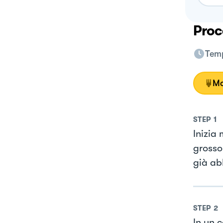
Proc
Temp
Mo
STEP
1
Inizia
grosso
già ab
STEP
2
In un c