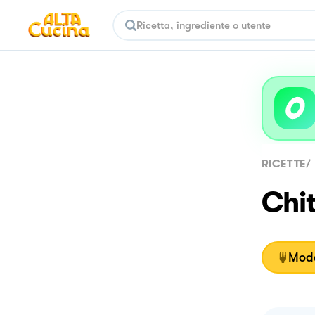
RICETTE
/
Chit
Moda