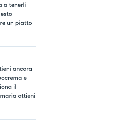
 a tenerli
uesto
re un piatto
tieni ancora
rbocrema e
iona il
maria ottieni