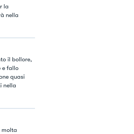
r la
rà nella
 il bollore,
 e fallo
ione quasi
i nella
o molta