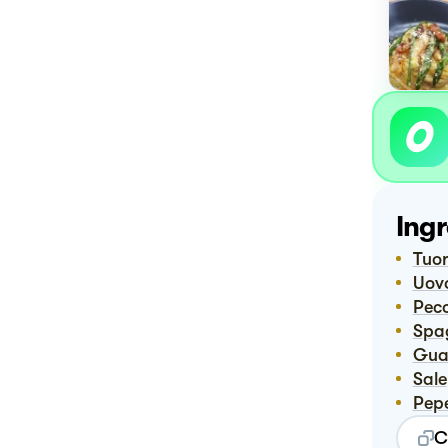
Ingr
Tuor
Uov
Pe
Spa
Gu
Sale
Pep
C