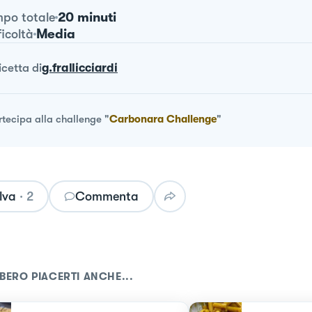
20 minuti
po totale
Media
ficoltà
ricetta
di
g.frallicciardi
rtecipa alla challenge
"
Carbonara Challenge
"
lva
·
2
Commenta
BERO PIACERTI ANCHE...