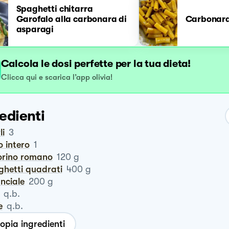
Spaghetti chitarra
Garofalo alla carbonara di
Carbonara
asparagi
Calcola le dosi perfette per la tua dieta!
Clicca qui e scarica l’app olivia!
edienti
li
3
o intero
1
corino romano
120
g
ghetti quadrati
400
g
anciale
200
g
q.b.
e
q.b.
opia ingredienti