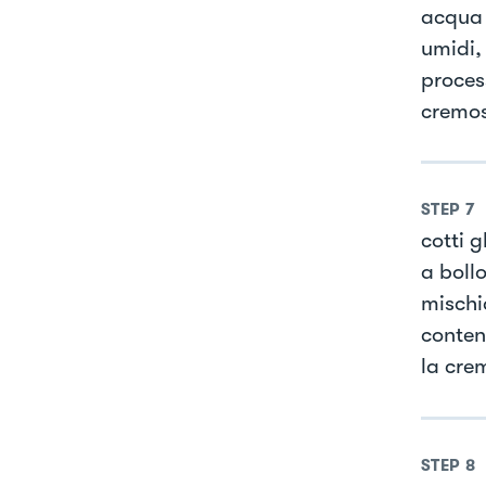
acqua 
umidi,
proces
cremos
STEP
7
cotti 
a boll
mischia
conten
la crem
STEP
8