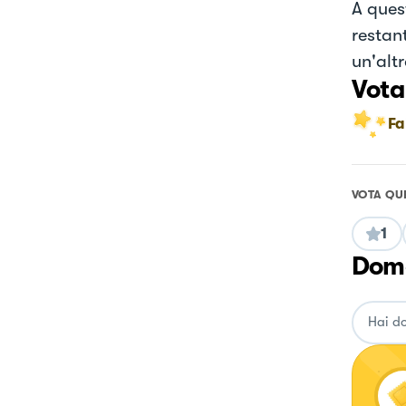
A ques
restant
un'alt
Vota
Fa
VOTA QU
1
Doma