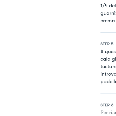
1/4 del
guarniz
crema 
STEP
5
A ques
cala gl
tostar
introva
padella
STEP
6
Per ri