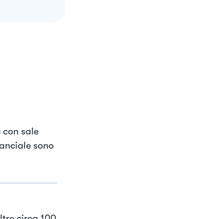
 con sale
uanciale sono
oltre circa 100