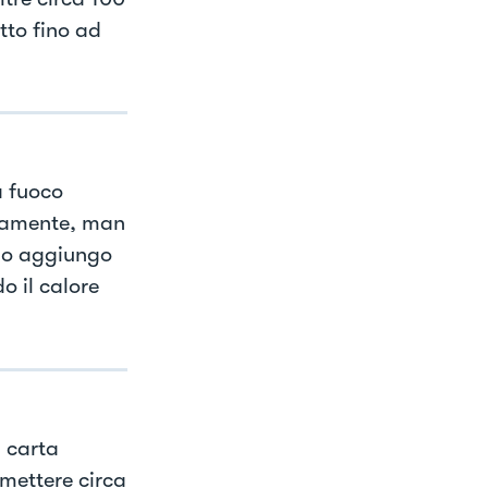
tto fino ad
a fuoco
ntamente, man
 lo aggiungo
o il calore
 carta
 mettere circa