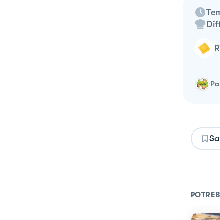
Tem
Dif
Pa
Sa
POTREB