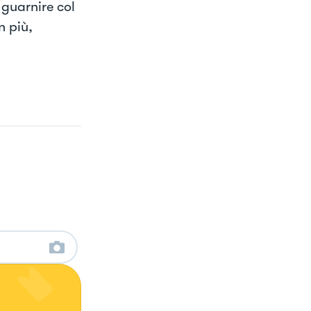
guarnire col
n più,