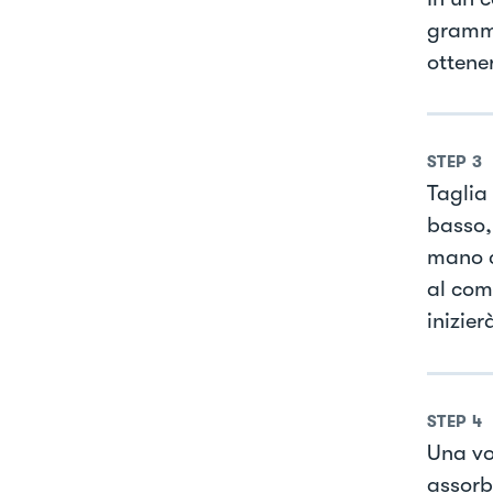
grammi
ottene
STEP
3
Taglia 
basso,
mano c
al comp
inizier
STEP
4
Una vo
assorbe