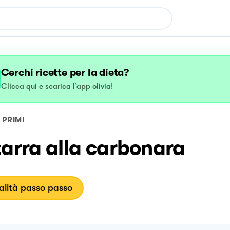
Cerchi ricette per la dieta?
Clicca qui e scarica l’app olivia!
PRIMI
arra alla carbonara
lità passo passo