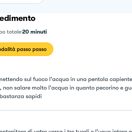
edimento
20 minuti
o totale
dalità passo passo
 mettendo sul fuoco l'acqua in una pentola capiente
, non salare molto l'acqua in quanto pecorino e g
bastanza sapidi
ontenitore di vetro versa i tre tuorli e l'uovo intero 