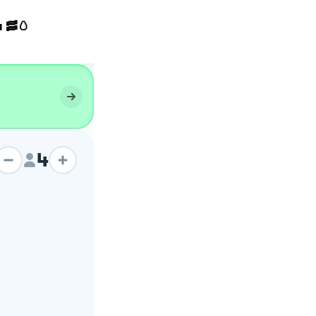
 🥓🥚
Carbonara
4