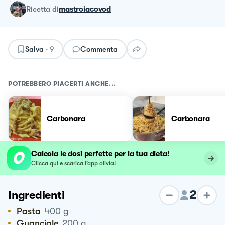
ricetta
di
mastroiacovod
Salva
·
9
Commenta
POTREBBERO PIACERTI ANCHE...
Carbonara
Carbonara
Calcola le dosi perfette per la tua dieta!
Clicca qui e scarica l’app olivia!
2
Ingredienti
Pasta
400
g
Guanciale
200
g