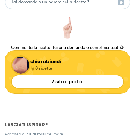
Commenta la ricetta: fai una domanda o complimentati! 😋
chiarabiondi
3
ricette
Visita il profilo
LASCIATI ISPIRARE
Paccheri ai crudi rossi del mare