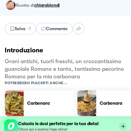
ricetta
di
chiarabiondi
Salva
·
1
Commenta
Introduzione
Grani antichi, tuorli freschi, un croccantissimo
guanciale Romano e tanto, tantissimo pecorino
Romano per la mia carbonara
POTREBBERO PIACERTI ANCHE...
Carbonara
Carbonara
Calcola le dosi perfette per la tua dieta!
Clicca qui e scarica l’app olivia!