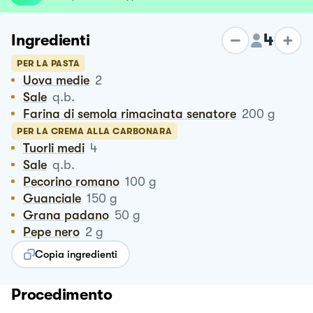
4
Ingredienti
PER LA PASTA
Uova medie
2
Sale
q.b.
Farina di semola rimacinata senatore
200
g
PER LA CREMA ALLA CARBONARA
Tuorli medi
4
Sale
q.b.
Pecorino romano
100
g
Guanciale
150
g
Grana padano
50
g
Pepe nero
2
g
Copia ingredienti
Procedimento