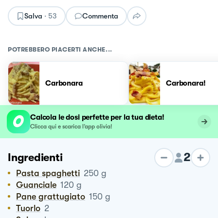
Salva
·
53
Commenta
POTREBBERO PIACERTI ANCHE...
Carbonara
Carbonara!
Calcola le dosi perfette per la tua dieta!
Clicca qui e scarica l’app olivia!
2
Ingredienti
Pasta spaghetti
250
g
Guanciale
120
g
Pane grattugiato
150
g
Tuorlo
2