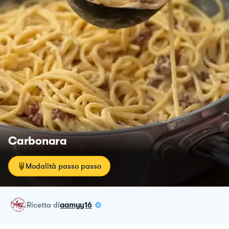
Carbonara
Modalità passo passo
ricetta
di
aamyy16