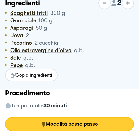
2
Ingredienti
Spaghetti fritti
300
g
Guanciale
100
g
Asparagi
50
g
Uova
2
Pecorino
2
cucchiai
Olio extravergine d'oliva
q.b.
Sale
q.b.
Pepe
q.b.
Copia ingredienti
Procedimento
Tempo totale
30 minuti
Modalità passo passo