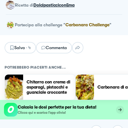
ricetta
di
DolcipasticciconEma
Partecipa alla challenge
"
Carbonara Challenge
"
Salva
·
4
Commenta
POTREBBERO PIACERTI ANCHE...
Chitarra con crema di
asparagi, pistacchi e
Carbonara di a
guanciale croccante
Calcola le dosi perfette per la tua dieta!
Clicca qui e scarica l’app olivia!