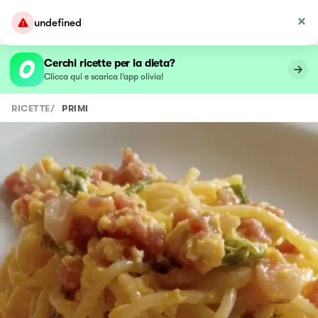
undefined
Cerchi ricette per la dieta?
Clicca qui e scarica l’app olivia!
RICETTE
/
PRIMI