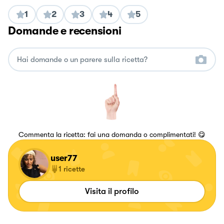
1
2
3
4
5
Domande e recensioni
Commenta la ricetta: fai una domanda o complimentati! 😋
user77
1
ricette
Visita il profilo