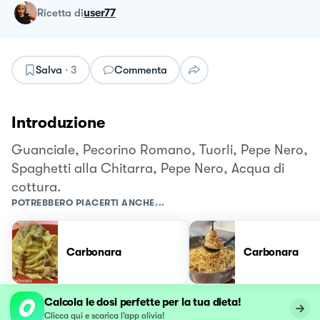
ricetta
di
user77
Salva
·
3
Commenta
Introduzione
Guanciale, Pecorino Romano, Tuorli, Pepe Nero,
Spaghetti alla Chitarra, Pepe Nero, Acqua di
cottura.
POTREBBERO PIACERTI ANCHE...
Carbonara
Carbonara
Calcola le dosi perfette per la tua dieta!
Clicca qui e scarica l’app olivia!