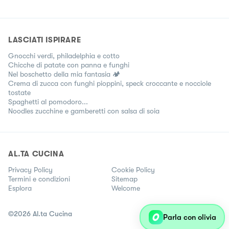
LASCIATI ISPIRARE
Gnocchi verdi, philadelphia e cotto
Chicche di patate con panna e funghi
Nel boschetto della mia fantasia 🏕️
Crema di zucca con funghi pioppini, speck croccante e nocciole
tostate
Spaghetti al pomodoro...
Noodles zucchine e gamberetti con salsa di soia
AL.TA CUCINA
Privacy Policy
Cookie Policy
Termini e condizioni
Sitemap
Esplora
Welcome
©
2026
Al.ta Cucina
Parla con olivia