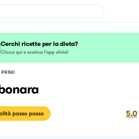
Cerchi ricette per la dieta?
Clicca qui e scarica l’app olivia!
PRIMI
bonara
5.0
lità passo passo