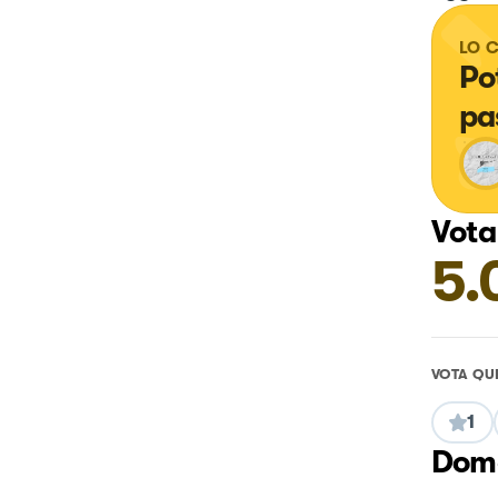
LO 
Po
pa
Vota
5.
VOTA QU
1
Doma