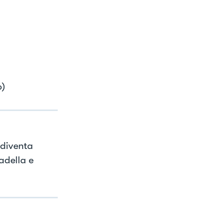
o)
 diventa
adella e