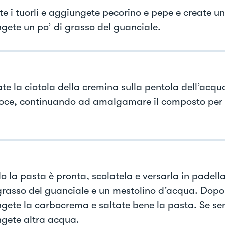
te i tuorli e aggiungete pecorino e pepe e create u
gete un po’ di grasso del guanciale.
te la ciotola della cremina sulla pentola dell’acqu
oce, continuando ad amalgamare il composto per 
 la pasta è pronta, scolatela e versarla in padella
 grasso del guanciale e un mestolino d’acqua. Dop
gete la carbocrema e saltate bene la pasta. Se se
gete altra acqua.