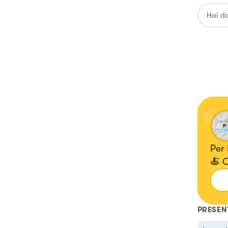
Per 
🍝 
PRESEN