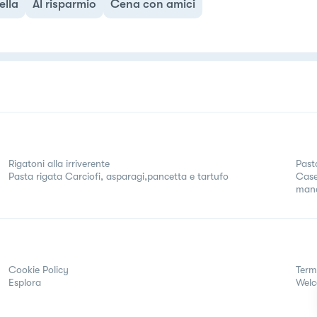
ella
Al risparmio
Cena con amici
Rigatoni alla irriverente
Pasta
Pasta rigata Carciofi, asparagi,pancetta e tartufo
Case
mand
Cookie Policy
Term
Esplora
Wel