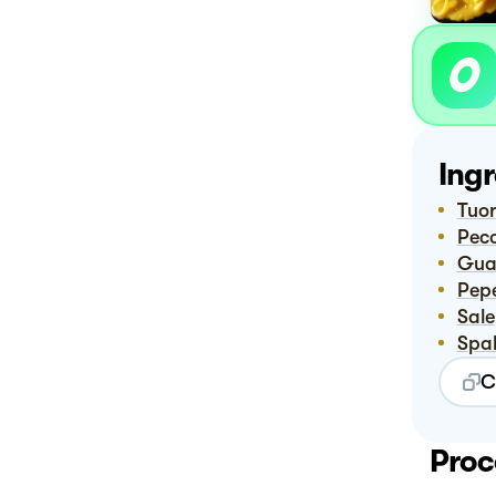
Ingr
Tuor
Pe
Gu
Pep
Sale
Spa
C
Proc