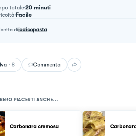
20 minuti
po totale
Facile
ficoltà
ricetta
di
iodicopasta
lva
·
8
Commenta
BERO PIACERTI ANCHE...
Carbonara cremosa
Carbonar