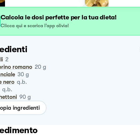
Calcola le dosi perfette per la tua dieta!
Clicca qui e scarica l’app olivia!
edienti
li
2
corino romano
20
g
anciale
30
g
e nero
q.b.
q.b.
hettoni
90
g
opia ingredienti
edimento