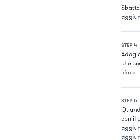
Sbatte
aggiun
STEP
4
Adagia
che cu
circa
STEP
5
Quando
con il
aggiun
aggiun