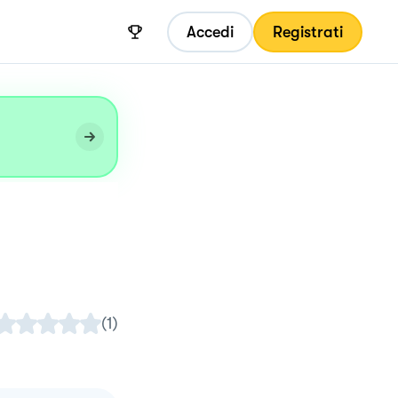
Accedi
Registrati
(
1
)