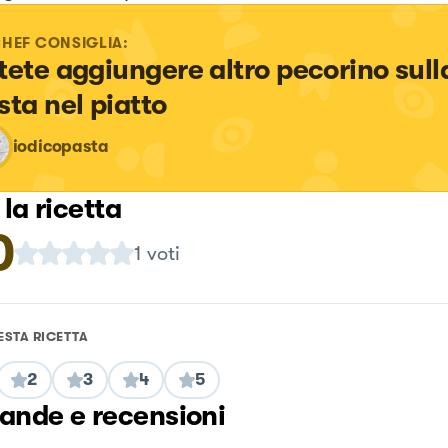
CHEF CONSIGLIA:
tete aggiungere altro pecorino sull
sta nel piatto
iodicopasta
 la ricetta
0
1
voti
ESTA RICETTA
2
3
4
5
nde e recensioni