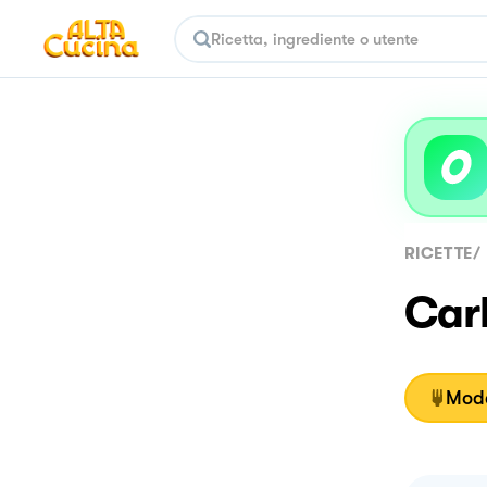
RICETTE
/
Car
Moda