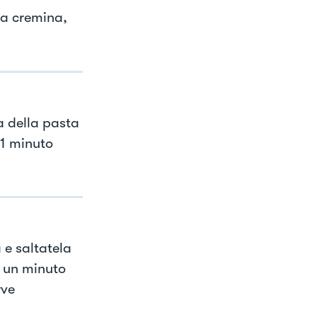
na cremina,
a della pasta
1 minuto
 e saltatela
o un minuto
rve