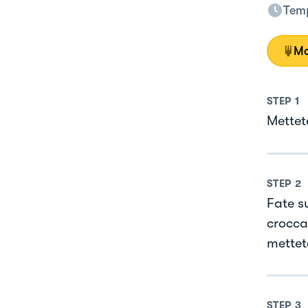
Temp
Mo
STEP
1
Mettete
STEP
2
Fate su
crocca
mettet
STEP
3