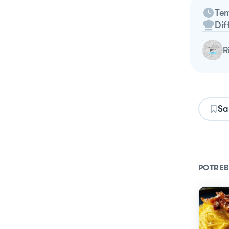
Tem
Dif
Sa
POTREB