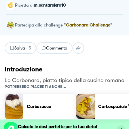
ricetta
di
m.santarsiero10
Partecipa alla challenge
"
Carbonara Challenge
"
Salva
·
5
Commenta
Introduzione
La Carbonara, piatto tipico della cucina romana
POTREBBERO PIACERTI ANCHE...
Carbozucca
Carbospaziale 
Calcola le dosi perfette per la tua dieta!