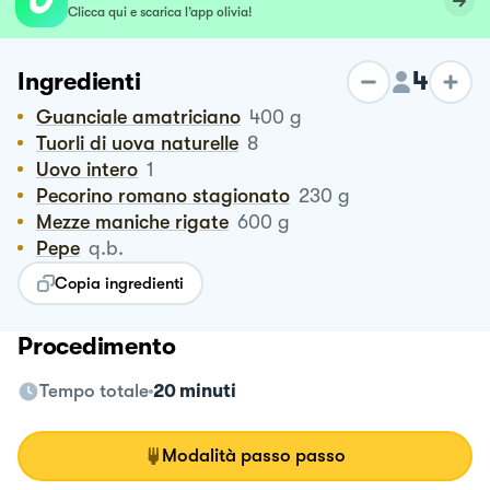
Clicca qui e scarica l’app olivia!
4
Ingredienti
Guanciale amatriciano
400
g
Tuorli di uova naturelle
8
Uovo intero
1
Pecorino romano stagionato
230
g
Mezze maniche rigate
600
g
Pepe
q.b.
Copia ingredienti
Procedimento
Tempo totale
20 minuti
Modalità passo passo