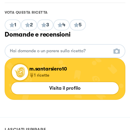
VOTA QUESTA RICETTA
1
2
3
4
5
Domande e recensioni
m.santarsiero10
1
ricette
Visita il profilo
LASCIATI ISPIRARE