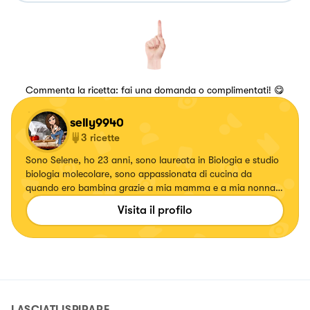
Commenta la ricetta: fai una domanda o complimentati! 😋
selly9940
3
ricette
Sono Selene, ho 23 anni, sono laureata in Biologia e studio
biologia molecolare, sono appassionata di cucina da
quando ero bambina grazie a mia mamma e a mia nonna
che mi hanno trasmesso il loro amore per il cibo. La mia è
Visita il profilo
una cucina moderna ma che strizza un occhio al passato.♥️
LASCIATI ISPIRARE