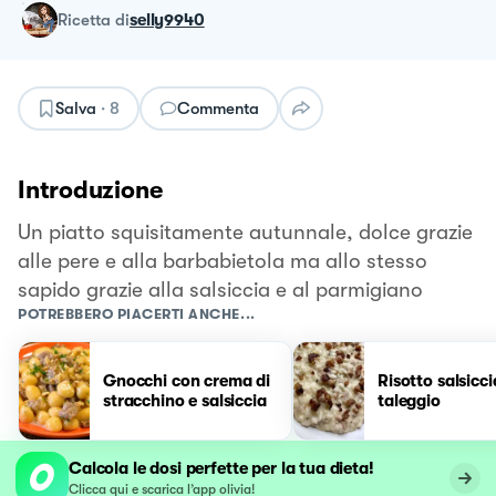
ricetta
di
selly9940
Salva
·
8
Commenta
Introduzione
Un piatto squisitamente autunnale, dolce grazie
alle pere e alla barbabietola ma allo stesso
sapido grazie alla salsiccia e al parmigiano
POTREBBERO PIACERTI ANCHE...
Gnocchi con crema di
Risotto salsicci
stracchino e salsiccia
taleggio
Calcola le dosi perfette per la tua dieta!
Clicca qui e scarica l’app olivia!