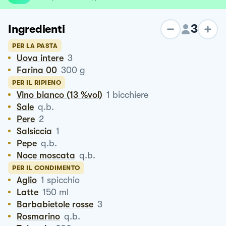
3
Ingredienti
PER LA PASTA
Uova intere
3
Farina 00
300
g
PER IL RIPIENO
Vino bianco (13 %vol)
1
bicchiere
Sale
q.b.
Pere
2
Salsiccia
1
Pepe
q.b.
Noce moscata
q.b.
PER IL CONDIMENTO
Aglio
1
spicchio
Latte
150
ml
Barbabietole rosse
3
Rosmarino
q.b.