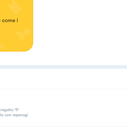
e come i
tregatto 💜
tto con asparagi