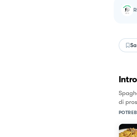
Sa
Intr
Spaghe
di pro
POTREB