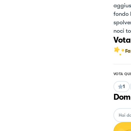
aggius
fondo 
spolver
noci to
Vota
Fa
VOTA QU
1
Doma