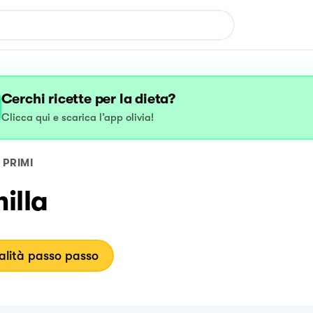
Cerchi ricette per la dieta?
Clicca qui e scarica l’app olivia!
PRIMI
illa
lità passo passo