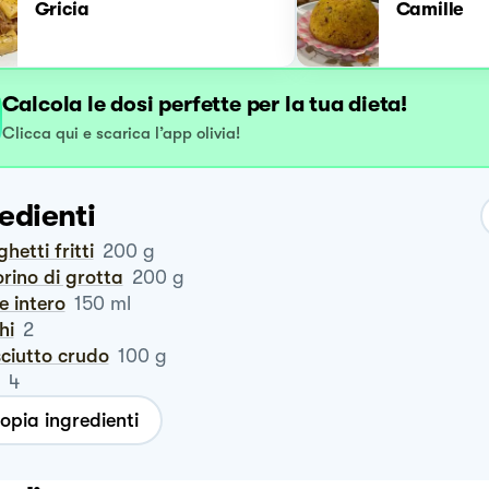
Gricia
Camille
Calcola le dosi perfette per la tua dieta!
Clicca qui e scarica l’app olivia!
edienti
ghetti fritti
200
g
orino di grotta
200
g
te intero
150
ml
hi
2
sciutto crudo
100
g
4
opia ingredienti