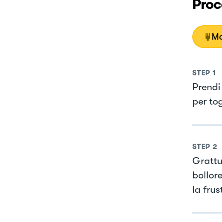
Proc
Mo
STEP
1
Prendi
per tog
STEP
2
Grattu
bollor
la frus