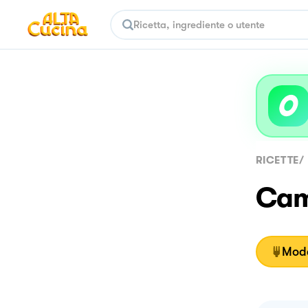
RICETTE
/
Cam
Moda