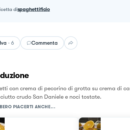
ricetta
di
spaghettificio
lva
·
6
Commenta
oduzione
tti con crema di pecorino di grotta su crema di ca
sciutto crudo San Daniele e noci tostate.
BERO PIACERTI ANCHE...