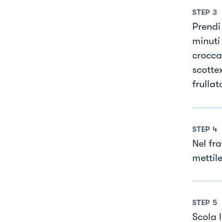
STEP
3
Prendi 
minuti 
croccan
scotte
frullat
STEP
4
Nel fra
mettile
STEP
5
Scola 