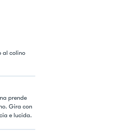
 al colino
pena prende
ino. Gira con
cia e lucida.