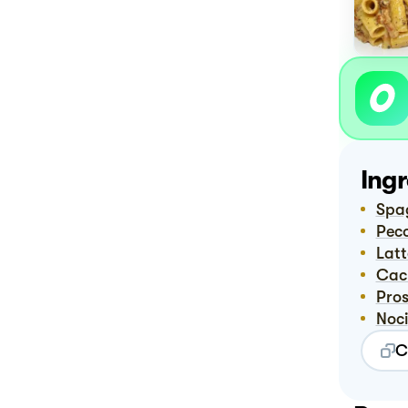
Ingr
Spa
Pec
Lat
Cac
Pro
Noci
C