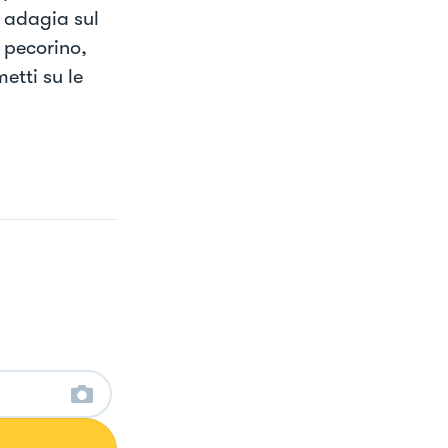
o adagia sul
 pecorino,
etti su le