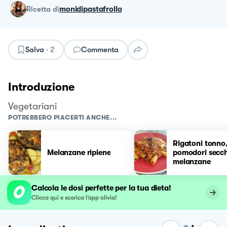
ricetta
di
monidipastafrolla
Salva
·
2
Commenta
Introduzione
Vegetariani
POTREBBERO PIACERTI ANCHE...
Rigatoni tonno
Melanzane ripiene
pomodori secch
melanzane
Calcola le dosi perfette per la tua dieta!
Clicca qui e scarica l’app olivia!