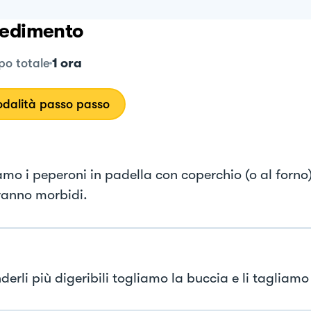
edimento
1 ora
o totale
dalità passo passo
mo i peperoni in padella con coperchio (o al forno
eranno morbidi.
derli più digeribili togliamo la buccia e li tagliamo