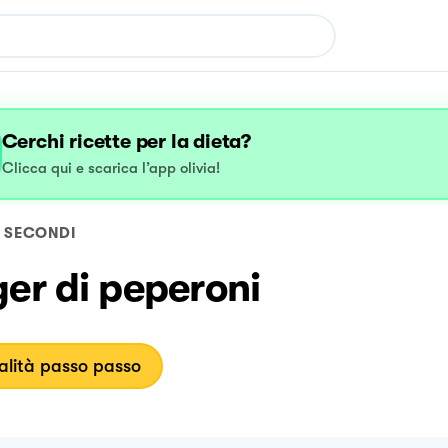
Cerchi ricette per la dieta?
Clicca qui e scarica l’app olivia!
SECONDI
er di peperoni
lità passo passo