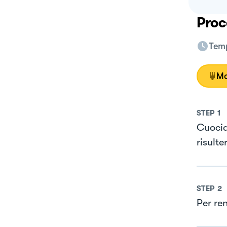
Proc
Temp
Mo
STEP
1
Cuocia
risult
STEP
2
Per ren