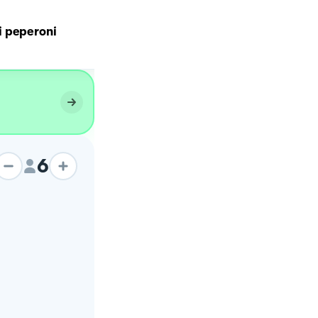
 peperoni
Polpette di peperoni 🫑
6