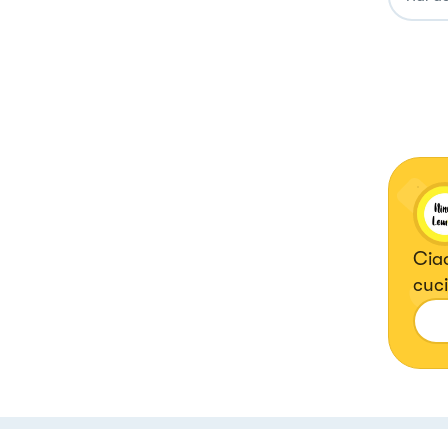
Ciao
cuci