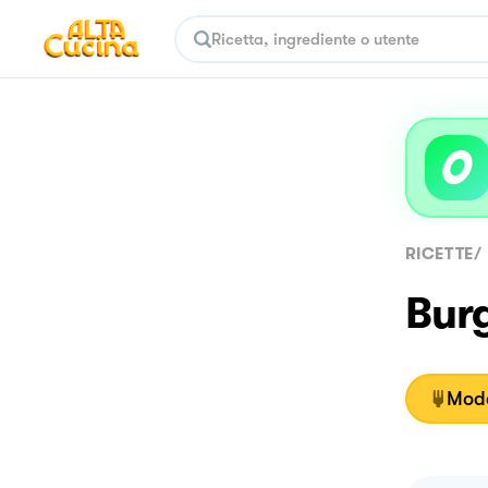
RICETTE
/
Burg
Moda