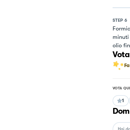
STEP
6
Formia
minuti
olio fi
Vota
Fa
VOTA QU
1
Doma