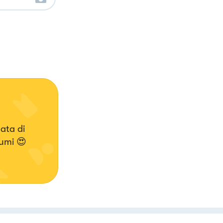
ata di
rumi 😍