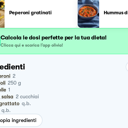
Peperoni gratinati
Hummus di
Calcola le dosi perfette per la tua dieta!
Clicca qui e scarica l’app olivia!
edienti
eroni
2
oli
250
g
olle
1
a salsa
2
cucchiai
ngrattato
q.b.
q.b.
opia ingredienti