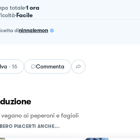
1 ora
po totale
Facile
ficoltà
ricetta
di
ninnalemon
lva
·
16
Commenta
oduzione
 vegano ai peperoni e fagioli
BERO PIACERTI ANCHE...