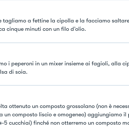
 tagliamo a fettine la cipolla e la facciamo saltar
ca cinque minuti con un filo d’olio.
mo i peperoni in un mixer insieme ai fagioli, alla ci
lsa di soia.
lta ottenuto un composto grossolano (non è necess
a un composto liscio e omogeneo) aggiungiamo il
 4-5 cucchiai) finché non otterremo un composto ma