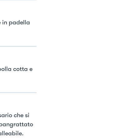
e in padella
polla cotta e
ario che si
 pangrattato
lleabile.