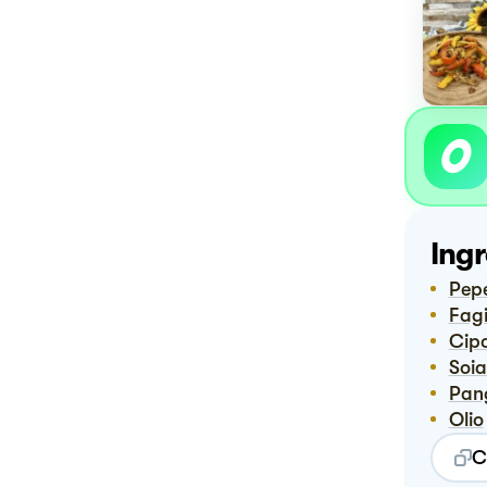
Ingr
Pep
Fagi
Cip
Soi
Pa
Olio
C