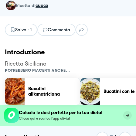
ricetta
di
cuoco
Salva
·
1
Commenta
Introduzione
Ricetta Siciliana
POTREBBERO PIACERTI ANCHE...
Bucatini
Bucatini con le
all’amatriciana
Calcola le dosi perfette per la tua dieta!
Clicca qui e scarica l’app olivia!