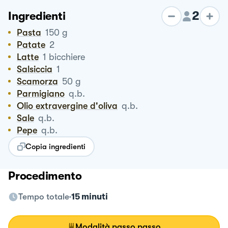
2
Ingredienti
Pasta
150
g
Patate
2
Latte
1
bicchiere
Salsiccia
1
Scamorza
50
g
Parmigiano
q.b.
Olio extravergine d'oliva
q.b.
Sale
q.b.
Pepe
q.b.
Copia ingredienti
Procedimento
Tempo totale
15 minuti
Modalità passo passo