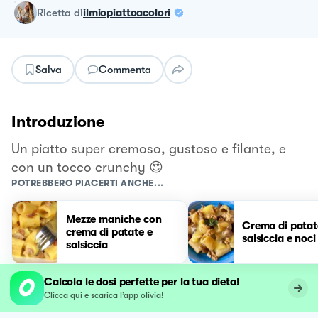
ricetta
di
ilmiopiattoacolori
Salva
Commenta
Introduzione
Un piatto super cremoso, gustoso e filante, e
con un tocco crunchy 😍
POTREBBERO PIACERTI ANCHE...
Mezze maniche con
Crema di patat
crema di patate e
salsiccia e noci
salsiccia
Calcola le dosi perfette per la tua dieta!
Clicca qui e scarica l’app olivia!