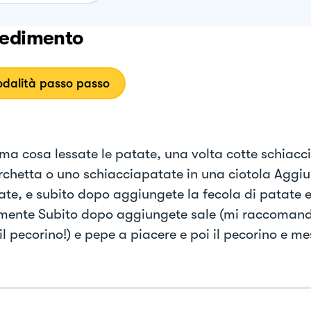
edimento
dalità passo passo
ima cosa lessate le patate, una volta cotte schiacc
rchetta o uno schiacciapatate in una ciotola Aggiun
ate, e subito dopo aggiungete la fecola di patate 
ente Subito dopo aggiungete sale (mi raccomand
l pecorino!) e pepe a piacere e poi il pecorino e me