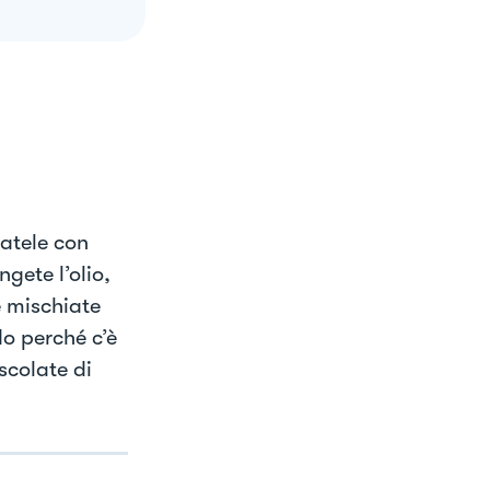
iatele con
gete l’olio,
e mischiate
o perché c’è
scolate di