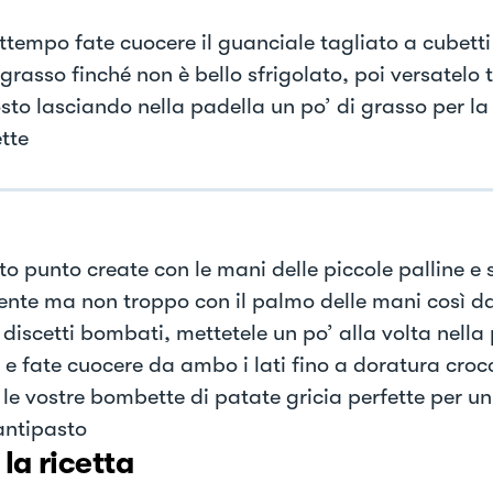
attempo fate cuocere il guanciale tagliato a cubetti
grasso finché non è bello sfrigolato, poi versatelo t
to lasciando nella padella un po’ di grasso per la 
tte
to punto create con le mani delle piccole palline e 
ente ma non troppo con il palmo delle mani così d
 discetti bombati, mettetele un po’ alla volta nella 
 e fate cuocere da ambo i lati fino a doratura cro
 le vostre bombette di patate gricia perfette per un
ntipasto
 la ricetta