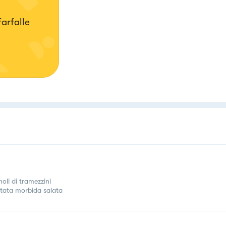
arfalle
oli di tramezzini
tata morbida salata