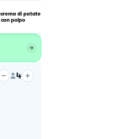
 crema di patate
Patate alla birra con
 con polpo
guanciale
4