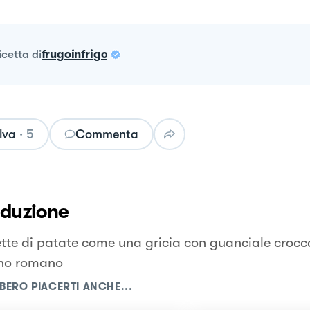
ricetta
di
frugoinfrigo
lva
·
5
Commenta
oduzione
te di patate come una gricia con guanciale crocc
no romano
BERO PIACERTI ANCHE...