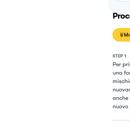
Proc
Mo
STEP
1
Per pr
una fo
mischi
nuovam
anche i
nuovo