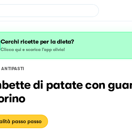
Cerchi ricette per la dieta?
Clicca qui e scarica l’app olivia!
ANTIPASTI
bette di patate con guan
orino
lità passo passo