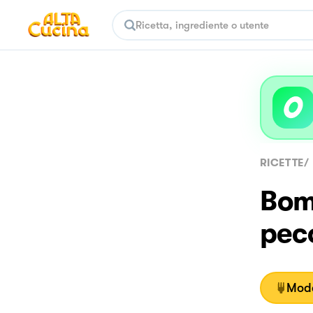
RICETTE
/
Bom
pec
Moda