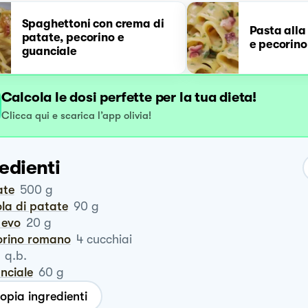
Spaghettoni con crema di
Pasta alla
patate, pecorino e
e pecorino
guanciale
Calcola le dosi perfette per la tua dieta!
Clicca qui e scarica l’app olivia!
edienti
ate
500
g
ola di patate
90
g
o evo
20
g
corino romano
4
cucchiai
q.b.
anciale
60
g
opia ingredienti