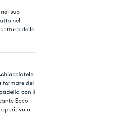
 nel suo
utto nel
cottura delle
schiacciatele
a formare dei
padella con il
ccante Ecco
 aperitivo o