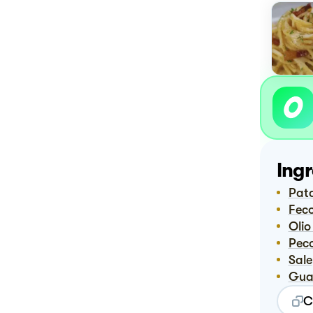
Ingr
Pat
Fec
Oli
Pe
Sale
Gu
C