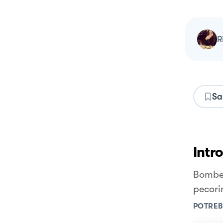
Sa
Intr
Bombet
pecori
POTREB