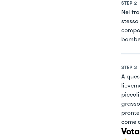
STEP
2
Nel fr
stesso 
compos
bombe
STEP
3
A ques
lievem
piccoli
grasso
pronte
come a
Vota