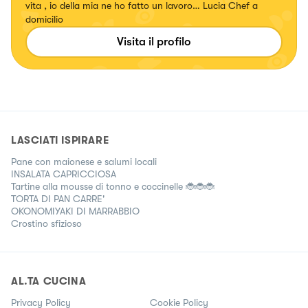
vita , io della mia ne ho fatto un lavoro… Lucia Chef a
domicilio
Visita il profilo
LASCIATI ISPIRARE
Pane con maionese e salumi locali
INSALATA CAPRICCIOSA
Tartine alla mousse di tonno e coccinelle 🐞🐞🐞
TORTA DI PAN CARRE'
OKONOMIYAKI DI MARRABBIO
Crostino sfizioso
AL.TA CUCINA
Privacy Policy
Cookie Policy