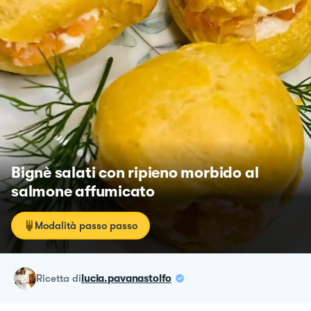
Bignè salati con ripieno morbido al
salmone affumicato
Modalità passo passo
ricetta
di
lucia.pavanastolfo