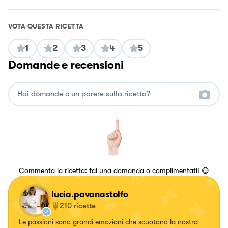
VOTA QUESTA RICETTA
1
2
3
4
5
Domande e recensioni
Commenta la ricetta: fai una domanda o complimentati! 😋
lucia.pavanastolfo
210
ricette
Le passioni sono grandi emozioni che scuotono la nostra