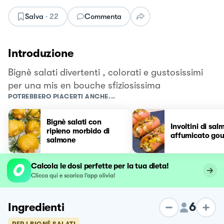
Salva
·
22
Commenta
Introduzione
Bignè salati divertenti , colorati e gustosissimi
per una mis en bouche sfiziosissima
POTREBBERO PIACERTI ANCHE...
Bignè salati con
Involtini di sa
ripieno morbido di
affumicato go
salmone
Calcola le dosi perfette per la tua dieta!
Clicca qui e scarica l’app olivia!
6
Ingredienti
PER I BIGNÈ SALATI