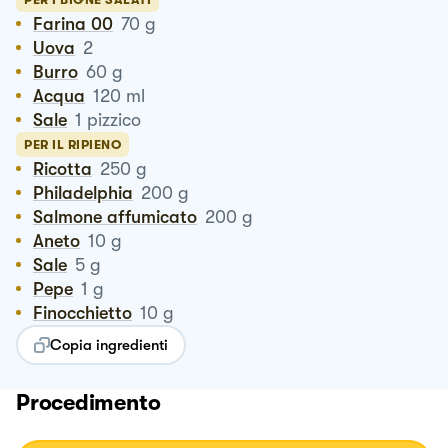
Farina 00
70
g
Uova
2
Burro
60
g
Acqua
120
ml
Sale
1
pizzico
PER IL RIPIENO
Ricotta
250
g
Philadelphia
200
g
Salmone affumicato
200
g
Aneto
10
g
Sale
5
g
Pepe
1
g
Finocchietto
10
g
Copia ingredienti
Procedimento