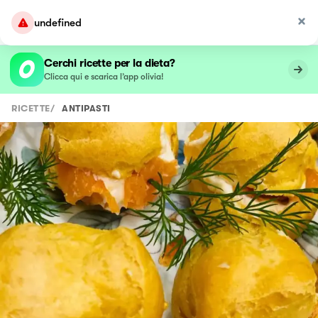
undefined
Cerchi ricette per la dieta?
Clicca qui e scarica l’app olivia!
RICETTE
/
ANTIPASTI