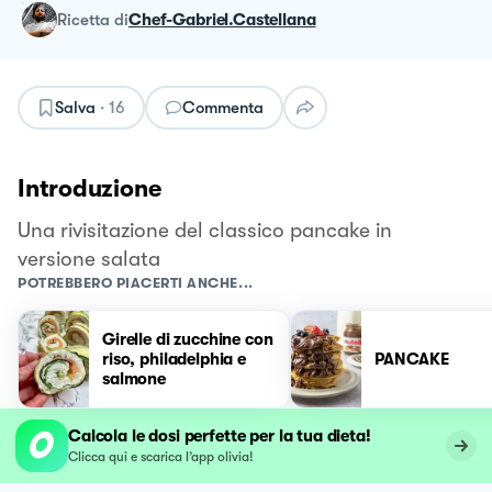
ricetta
di
Chef-Gabriel.Castellana
Salva
·
16
Commenta
Introduzione
Una rivisitazione del classico pancake in
versione salata
POTREBBERO PIACERTI ANCHE...
Girelle di zucchine con
riso, philadelphia e
PANCAKE
salmone
Calcola le dosi perfette per la tua dieta!
Clicca qui e scarica l’app olivia!