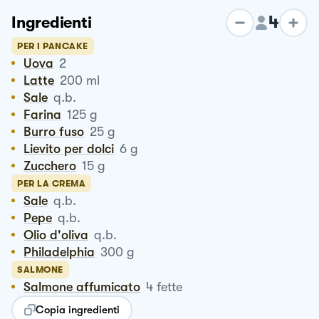
4
Ingredienti
PER I PANCAKE
Uova
2
Latte
200
ml
Sale
q.b.
Farina
125
g
Burro fuso
25
g
Lievito per dolci
6
g
Zucchero
15
g
PER LA CREMA
Sale
q.b.
Pepe
q.b.
Olio d'oliva
q.b.
Philadelphia
300
g
SALMONE
Salmone affumicato
4
fette
Copia ingredienti