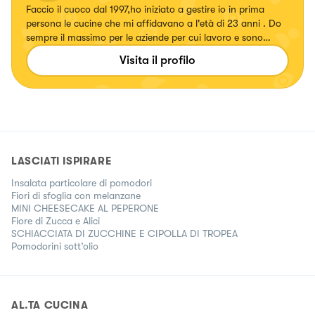
Faccio il cuoco dal 1997,ho iniziato a gestire io in prima
persona le cucine che mi affidavano a l'età di 23 anni . Do
sempre il massimo per le aziende per cui lavoro e sono
sempre alla ricerca della perfezione nella creazione dei miei
Visita il profilo
piatti.
LASCIATI ISPIRARE
Insalata particolare di pomodori
Fiori di sfoglia con melanzane
MINI CHEESECAKE AL PEPERONE
Fiore di Zucca e Alici
SCHIACCIATA DI ZUCCHINE E CIPOLLA DI TROPEA
Pomodorini sott’olio
AL.TA CUCINA