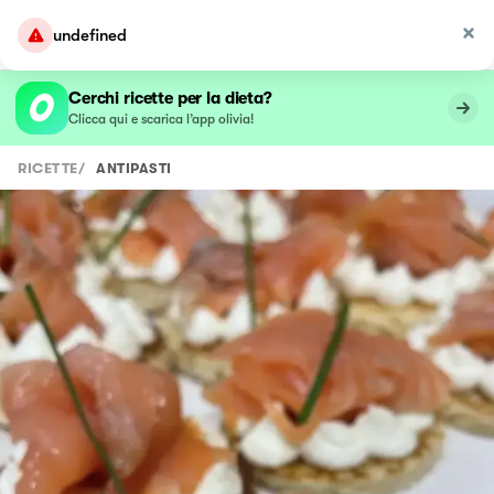
undefined
Cerchi ricette per la dieta?
Clicca qui e scarica l’app olivia!
RICETTE
/
ANTIPASTI