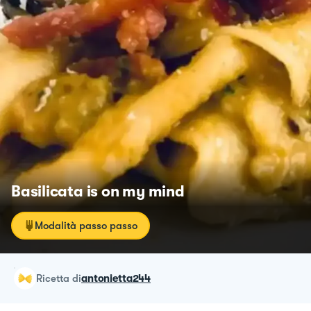
Basilicata is on my mind
Modalità passo passo
ricetta
di
antonietta244