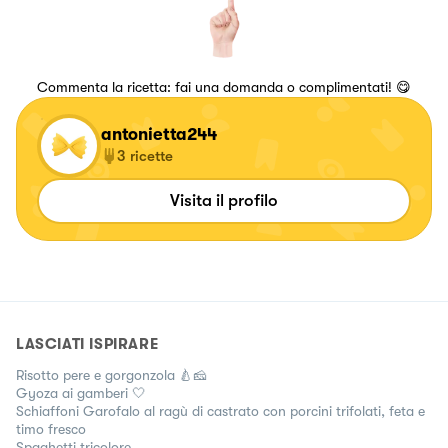
Commenta la ricetta: fai una domanda o complimentati! 😋
antonietta244
3
ricette
Visita il profilo
LASCIATI ISPIRARE
Risotto pere e gorgonzola 🍐🧀
Gyoza ai gamberi 🤍
Schiaffoni Garofalo al ragù di castrato con porcini trifolati, feta e
timo fresco
Spaghetti tricolore