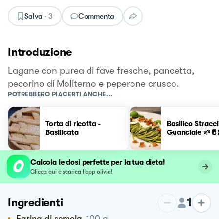
Salva
·
3
Commenta
Introduzione
Lagane con purea di fave fresche, pancetta,
pecorino di Moliterno e peperone crusco.
POTREBBERO PIACERTI ANCHE...
Torta di ricotta -
Basilico Stracci
Basilicata
Guanciale 🌱🥛
Calcola le dosi perfette per la tua dieta!
Clicca qui e scarica l’app olivia!
1
Ingredienti
Farina di semola
100
g