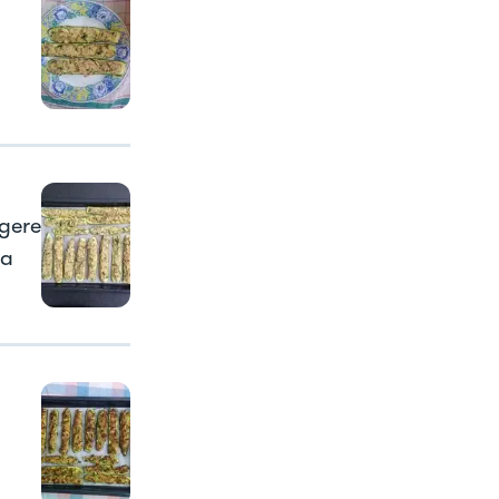
ngere
 a