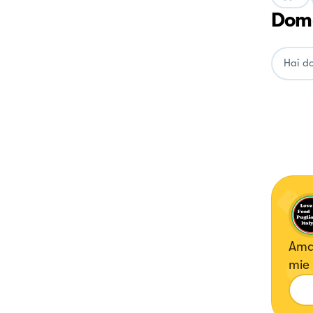
Doma
Amar