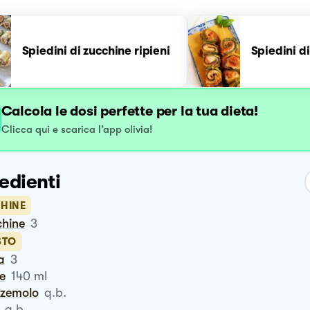
Spiedini di zucchine ripieni
Spiedini d
Calcola le dosi perfette per la tua dieta!
Clicca qui e scarica l’app olivia!
edienti
HINE
chine
3
STO
a
3
te
140
ml
zzemolo
q.b.
q.b.