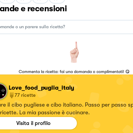
nde e recensioni
Commenta la ricetta: fai una domanda o complimentati! 😋
Love_food_puglia_italy
77
ricette
e il cibo pugliese e cibo italiano. Passo per passo spi
mie ricette. La mia passione è cucinare.
Visita il profilo