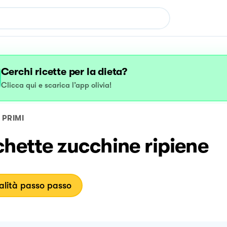
Cerchi ricette per la dieta?
Clicca qui e scarica l’app olivia!
PRIMI
hette zucchine ripiene
lità passo passo