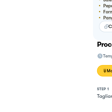
Pep
Fo
Pa
C
Proc
Temp
Mo
STEP
1
Tagliar