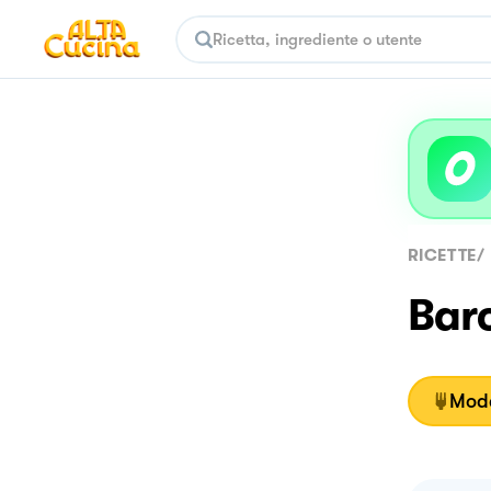
RICETTE
/
Barc
Moda