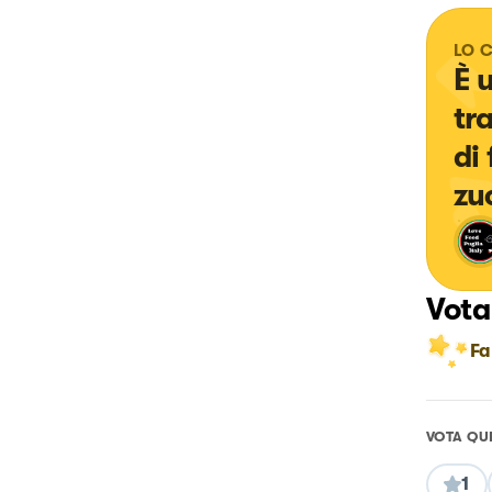
LO 
È 
tra
di 
zu
Vota
Fa
VOTA QU
1