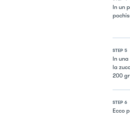
In un 
pochis
STEP
5
In una
la zucc
200 gr
STEP
6
Ecco p