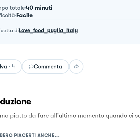
40 minuti
po totale
Facile
ficoltà
ricetta
di
Love_food_puglia_italy
lva
·
4
Commenta
oduzione
imo piatto da fare all'ultimo momento quando ci so
BERO PIACERTI ANCHE...