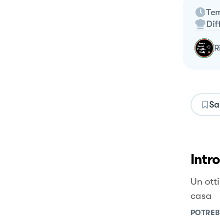
Tem
Dif
Sa
Intr
Un ott
casa
POTREB