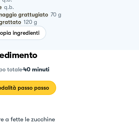
e
q.b.
rmaggio grattugiato
70
g
ngrattato
120
g
opia ingredienti
edimento
40 minuti
o totale
dalità passo passo
e a fette le zucchine