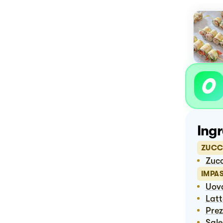
Ingr
ZUCC
Zuc
IMPA
Uov
Lat
Pre
Sale