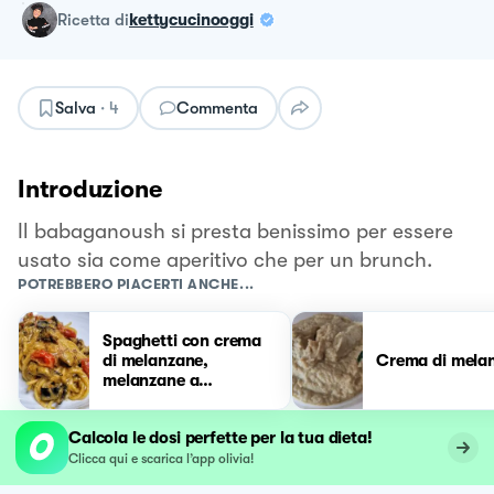
ricetta
di
kettycucinooggi
Salva
·
4
Commenta
Introduzione
Il babaganoush si presta benissimo per essere
usato sia come aperitivo che per un brunch.
POTREBBERO PIACERTI ANCHE...
Spaghetti con crema
di melanzane,
Crema di mela
melanzane a
funghetto e
pomodorini
Calcola le dosi perfette per la tua dieta!
Clicca qui e scarica l’app olivia!