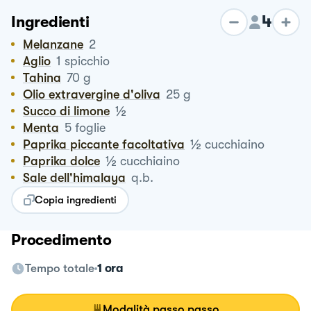
4
Ingredienti
Melanzane
2
Aglio
1
spicchio
Tahina
70
g
Olio extravergine d'oliva
25
g
½
Succo di limone
Menta
5
foglie
½
Paprika piccante facoltativa
cucchiaino
½
Paprika dolce
cucchiaino
Sale dell'himalaya
q.b.
Copia ingredienti
Procedimento
Tempo totale
1 ora
Modalità passo passo