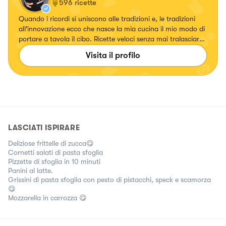
596
ricette
Quando i ricordi si uniscono alle tradizioni e, le tradizioni
all'innovazione ecco che nasce la mia cucina il mio modo di
portare a tavola il cibo. Ricette veloci senza mai tralasciare
il gusto.
Visita il profilo
LASCIATI ISPIRARE
Deliziose frittelle di zucca😋
Cornetti salati di pasta sfoglia
Pizzette di sfoglia in 10 minuti
Panini al latte.
Grissini di pasta sfoglia con pesto di pistacchi, speck e scamorza
😋
Mozzarella in carrozza 😋