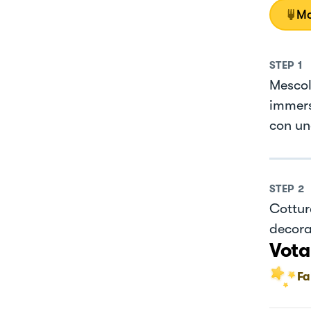
Mo
STEP
1
Mescola
immers
con un
STEP
2
Cottura
decora
Vota
Fa