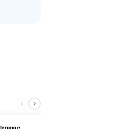
fferano e
Gramigna con funghi e
zafferano