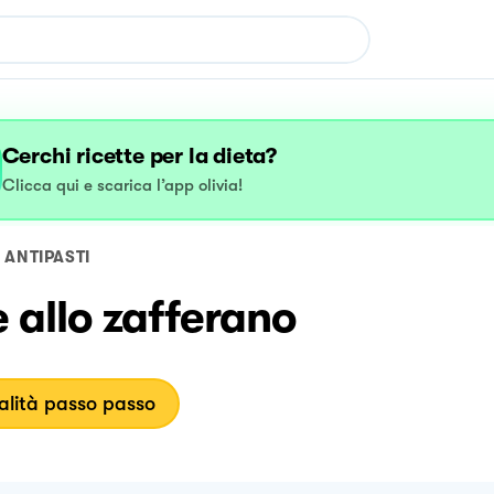
Cerchi ricette per la dieta?
Clicca qui e scarica l’app olivia!
ANTIPASTI
e allo zafferano
lità passo passo