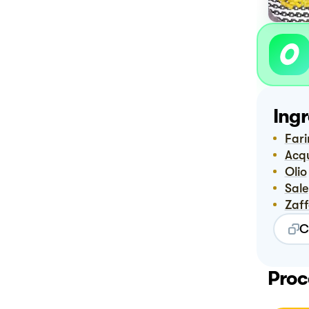
Ingr
Far
Ac
Olio
Sale
Zaf
C
Proc