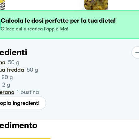
Calcola le dosi perfette per la tua dieta!
Clicca qui e scarica l’app olivia!
edienti
ina
50
g
qua fredda
50
g
20
g
2
g
ferano
1
bustina
opia ingredienti
edimento