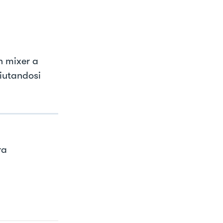
n mixer a
aiutandosi
ra