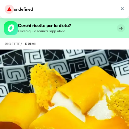
undefined
Cerchi ricette per la dieta?
Clicca qui e scarica l’app olivia!
RICETTE
/
PRIMI