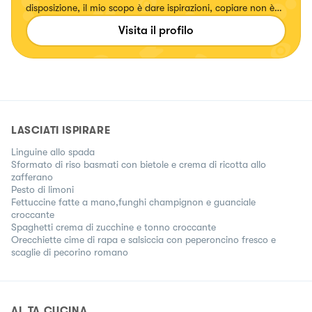
disposizione, il mio scopo è dare ispirazioni, copiare non è
ugualmente divertente, e la cucina è divertimento
Visita il profilo
LASCIATI ISPIRARE
Linguine allo spada
Sformato di riso basmati con bietole e crema di ricotta allo
zafferano
Pesto di limoni
Fettuccine fatte a mano,funghi champignon e guanciale
croccante
Spaghetti crema di zucchine e tonno croccante
Orecchiette cime di rapa e salsiccia con peperoncino fresco e
scaglie di pecorino romano
AL.TA CUCINA