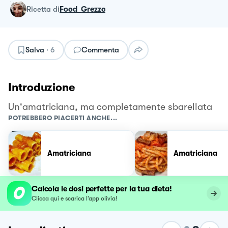
ricetta
di
Food_Grezzo
Salva
·
6
Commenta
Introduzione
Un'amatriciana, ma completamente sbarellata
POTREBBERO PIACERTI ANCHE...
Amatriciana
Amatriciana
Calcola le dosi perfette per la tua dieta!
Clicca qui e scarica l’app olivia!