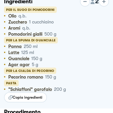
2
Ingredienti
PER IL SUGO DI POMODORINI
Olio
q.b.
Zucchero
1
cucchiaino
Aromi
q.b.
Pomodorini gialli
500
g
PER LA SPUMA DI GUANCIALE
Panna
250
ml
Latte
125
ml
Guanciale
150
g
Agar agar
5
g
PER LA CIALDA DI PECORINO
Pecorino romano
150
g
PASTA
"schiaffoni" garofalo
200
g
Copia ingredienti
Procedimento