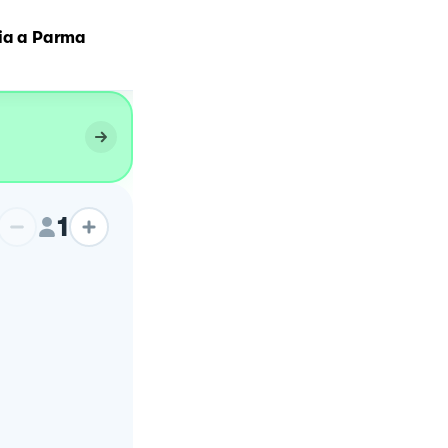
lia a Parma
Panzerotti fritti pugliesi
1