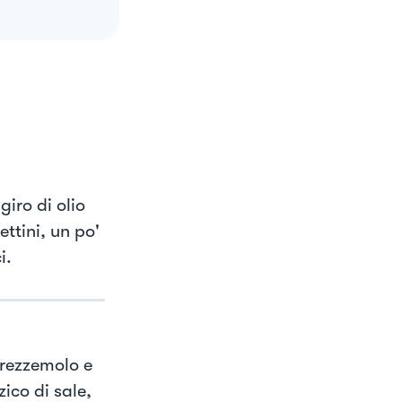
iro di olio
ettini, un po'
i.
prezzemolo e
ico di sale,