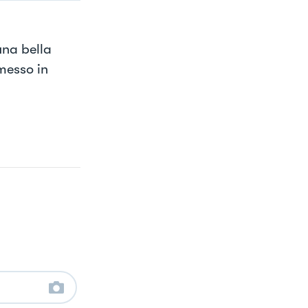
una bella
 messo in