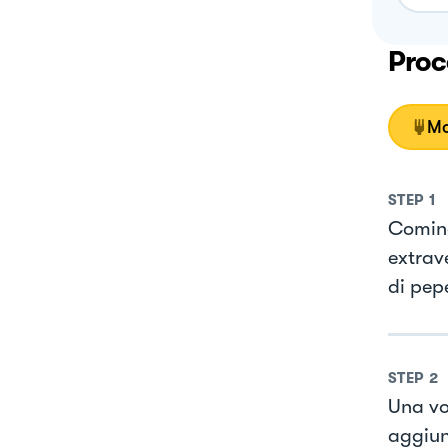
Proc
Mo
STEP
1
Cominc
extrave
di pep
STEP
2
Una vo
aggiun