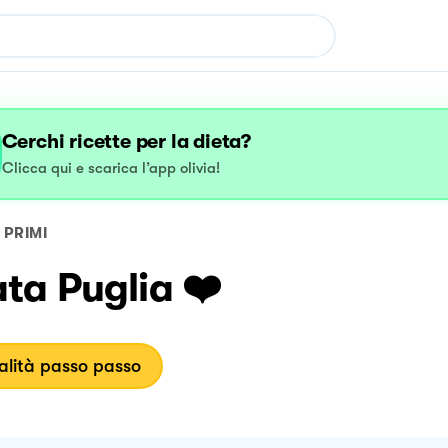
Cerchi ricette per la dieta?
Clicca qui e scarica l’app olivia!
PRIMI
ta Puglia ❤️
lità passo passo