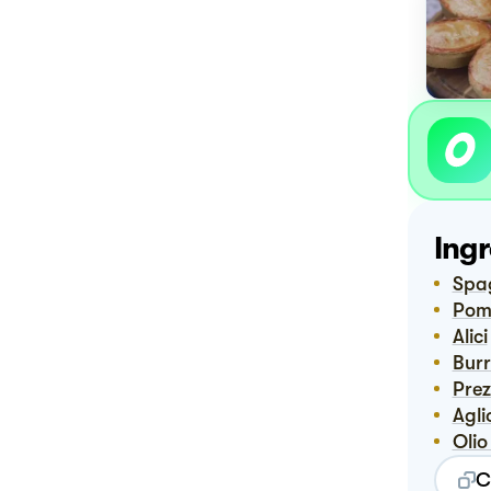
Ingr
Spa
Pom
Alici
Bur
Pre
Agli
Oli
C