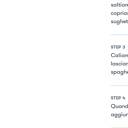
saltia
copria
sughet
STEP
3
Caliam
lascia
spaghe
STEP
4
Quando
aggiun