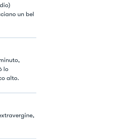
dio)
ciano un bel
minuto,
 lo
o alto.
extravergine,