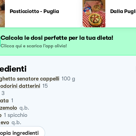
Pasticciotto - Puglia
Dalla Pug
Calcola le dosi perfette per la tua dieta!
Clicca qui e scarica l’app olivia!
edienti
ghetto senatore cappelli
100
g
odorini datterini
15
3
rata
1
zzemolo
q.b.
o
1
spicchio
o evo
q.b.
opia ingredienti