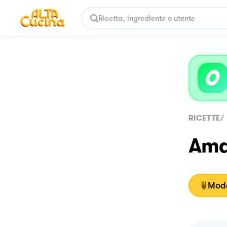
RICETTE
/
Ama
Moda