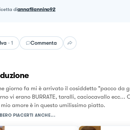
ricetta
di
annafilannino92
lva
·
1
Commenta
oduzione
e giorno fa mi è arrivato il cosiddetto "pacco da g
erno vi erano BURRATE, taralli, caciocavallo ecc... 
l mio amore è in questo umilissimo piatto.
BERO PIACERTI ANCHE...