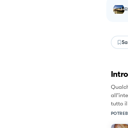
Sa
Intr
Qualch
all'int
tutto i
POTREB