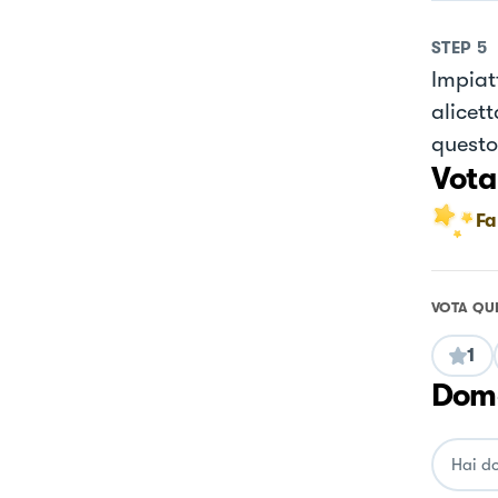
STEP
5
Impiat
alicett
questo 
Vota
Fa
VOTA QU
1
Doma