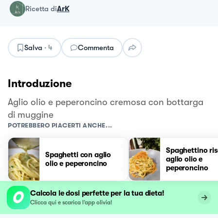
ricetta
di
ArK
Salva
·
4
Commenta
Introduzione
Aglio olio e peperoncino cremosa con bottarga
di muggine
POTREBBERO PIACERTI ANCHE...
Spaghettino ri
Spaghetti con aglio
aglio olio e
olio e peperoncino
peperoncino
Calcola le dosi perfette per la tua dieta!
Clicca qui e scarica l’app olivia!