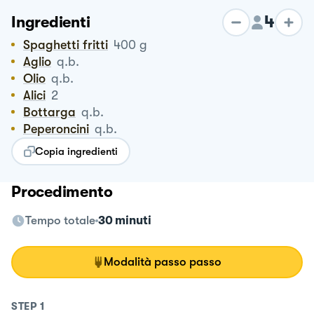
4
Ingredienti
Spaghetti fritti
400
g
Aglio
q.b.
Olio
q.b.
Alici
2
Bottarga
q.b.
Peperoncini
q.b.
Copia ingredienti
Procedimento
Tempo totale
30 minuti
Modalità passo passo
STEP
1