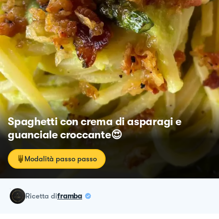
Spaghetti con crema di asparagi e
guanciale croccante😍
Modalità passo passo
ricetta
di
framba