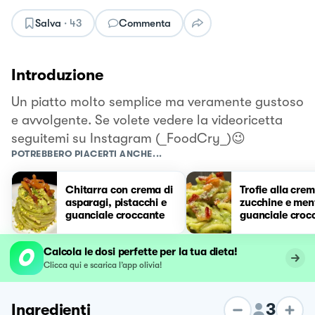
Salva
·
43
Commenta
Introduzione
Un piatto molto semplice ma veramente gustoso
e avvolgente. Se volete vedere la videoricetta
seguitemi su Instagram (_FoodCry_)😉
POTREBBERO PIACERTI ANCHE...
Chitarra con crema di
Trofie alla crem
asparagi, pistacchi e
zucchine e men
guanciale croccante
guanciale croc
Calcola le dosi perfette per la tua dieta!
Clicca qui e scarica l’app olivia!
3
Ingredienti