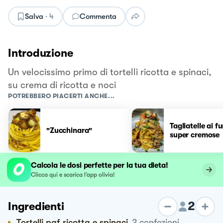
Salva
·
4
Commenta
Introduzione
Un velocissimo primo di tortelli ricotta e spinaci,
su crema di ricotta e noci
POTREBBERO PIACERTI ANCHE...
Tagliatelle ai f
"Zucchinara"
super cremose
Calcola le dosi perfette per la tua dieta!
Clicca qui e scarica l’app olivia!
2
Ingredienti
Tortelli paf ricotta e spinaci
2
confezioni