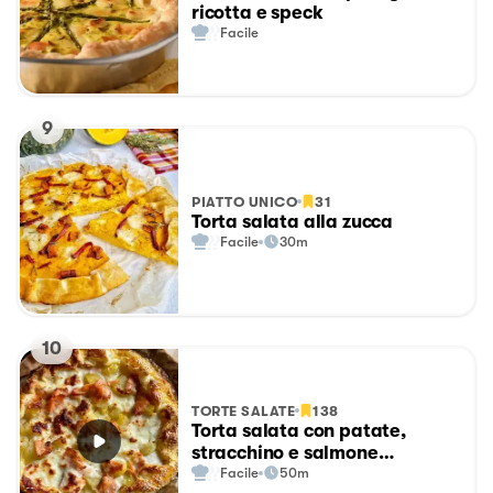
ricotta e speck
Facile
9
PIATTO UNICO
31
Torta salata alla zucca
Facile
30m
10
TORTE SALATE
138
Torta salata con patate,
stracchino e salmone
affumicato
Facile
50m