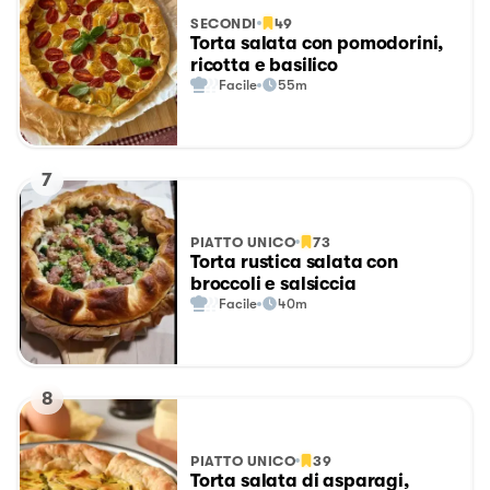
SECONDI
49
Torta salata con pomodorini,
ricotta e basilico
Facile
55m
7
PIATTO UNICO
73
Torta rustica salata con
broccoli e salsiccia
Facile
40m
8
PIATTO UNICO
39
Torta salata di asparagi,