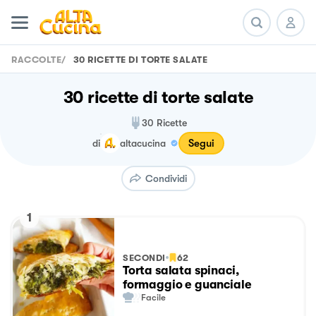
RACCOLTE
/
30 RICETTE DI TORTE SALATE
30 ricette di torte salate
30
Ricette
Segui
di
altacucina
Condividi
1
SECONDI
62
Torta salata spinaci,
formaggio e guanciale
Facile