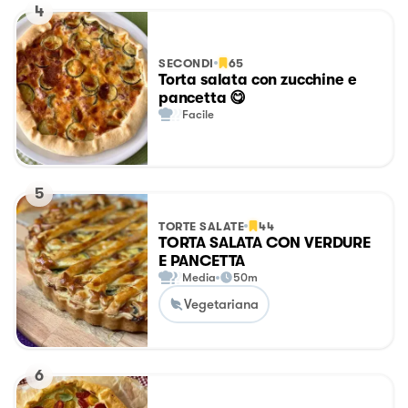
4
SECONDI
65
Torta salata con zucchine e
pancetta 😋
Facile
5
TORTE SALATE
44
TORTA SALATA CON VERDURE
E PANCETTA
Media
50m
Vegetariana
6