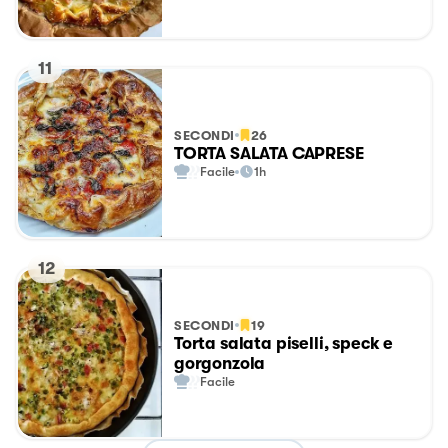
11
SECONDI
26
TORTA SALATA CAPRESE
Facile
1h
12
SECONDI
19
Torta salata piselli, speck e
gorgonzola
Facile