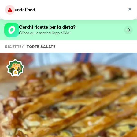
undefined
Cerchi ricette per la dieta?
Clicca qui e scarica l’app olivia!
RICETTE
/
TORTE SALATE