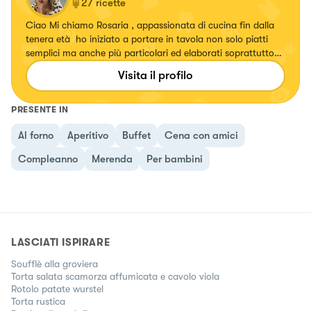
27
ricette
Ciao Mi chiamo Rosaria , appassionata di cucina fin dalla
tenera età ho iniziato a portare in tavola non solo piatti
semplici ma anche più particolari ed elaborati soprattutto
quelli della mia terra,la Calabria ￼. Ho un￼ canale YouTube
Visita il profilo
Dove pubblico due volte a settimana. Adoro far dolci .
PRESENTE IN
Al forno
Aperitivo
Buffet
Cena con amici
Compleanno
Merenda
Per bambini
LASCIATI ISPIRARE
Soufflè alla groviera
Torta salata scamorza affumicata e cavolo viola
Rotolo patate wurstel
Torta rustica