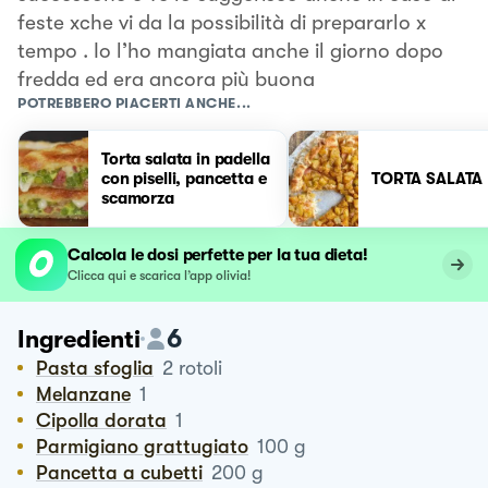
feste xche vi da la possibilità di prepararlo x
tempo . Io l’ho mangiata anche il giorno dopo
fredda ed era ancora più buona
POTREBBERO PIACERTI ANCHE...
Torta salata in padella
con piselli, pancetta e
TORTA SALATA
scamorza
Calcola le dosi perfette per la tua dieta!
Clicca qui e scarica l’app olivia!
6
Ingredienti
Pasta sfoglia
2
rotoli
Melanzane
1
Cipolla dorata
1
Parmigiano grattugiato
100
g
Pancetta a cubetti
200
g