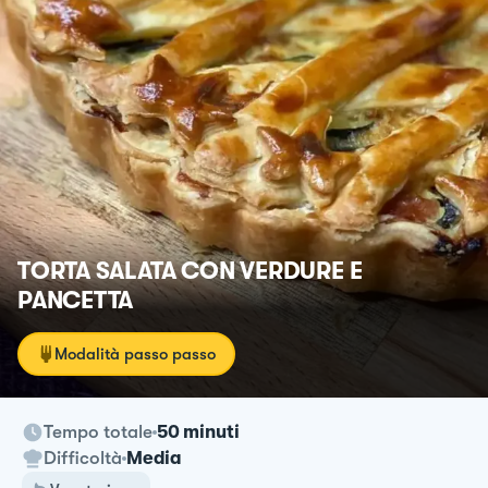
TORTA SALATA CON VERDURE E
PANCETTA
Modalità passo passo
Tempo totale
50 minuti
Difficoltà
Media