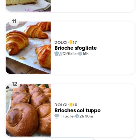
11
DOLCI
17
Brioche sfogliate
Difficile
16h
12
DOLCI
10
Brioches col tuppo
Facile
2h 30m