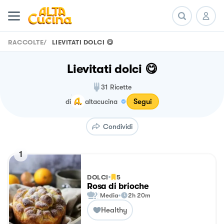
RACCOLTE
/
LIEVITATI DOLCI 😋
Lievitati dolci 😋
31
Ricette
Segui
di
altacucina
Condividi
1
DOLCI
5
Rosa di brioche
Media
2h 20m
Healthy