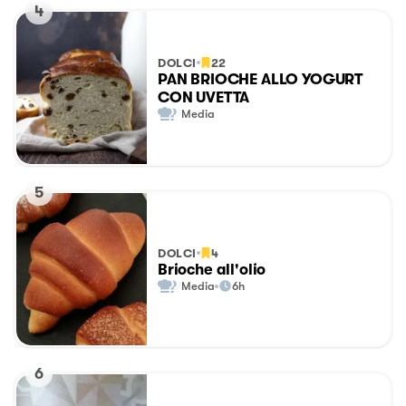
4
DOLCI
22
PAN BRIOCHE ALLO YOGURT
CON UVETTA
Media
5
DOLCI
4
Brioche all'olio
Media
6h
6