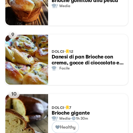
Brioche gomitolo alla pesca
Media
9
DOLCI
12
Danesi di pan Brioche con
crema, gocce di cioccolato e
uvetta😋
Facile
10
DOLCI
7
Brioche gigante
Media
1h 30m
Healthy