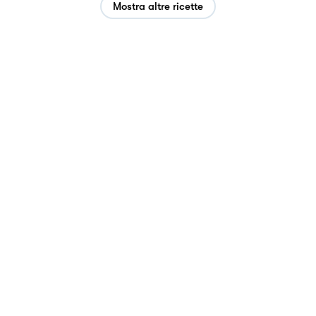
Mostra altre ricette
Privacy Policy
Cookie Policy
Termini e condizioni
Sitemap
Esplora
Welcome
©
2026
Al.ta Cucina