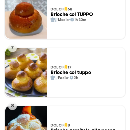
DOLCI
68
Brioche col TUPPO
Media
1h 30m
7
DOLCI
17
Brioche col tuppo
Facile
2h
8
DOLCI
8