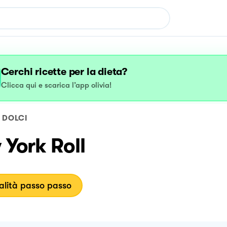
Cerchi ricette per la dieta?
Clicca qui e scarica l’app olivia!
DOLCI
York Roll
lità passo passo