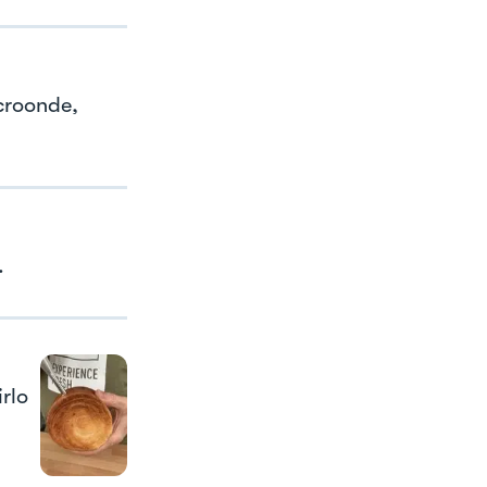
icroonde,
.
irlo