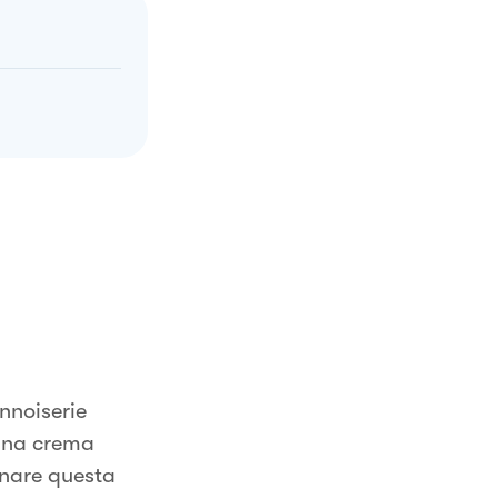
nnoiserie
una crema
onare questa