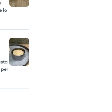
e
e lo
asta
 per