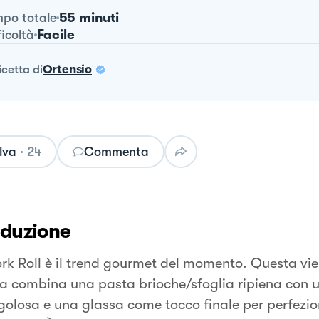
55 minuti
po totale
Facile
ficoltà
ricetta
di
Ortensio
lva
·
24
Commenta
oduzione
rk Roll è il trend gourmet del momento. Questa vie
a combina una pasta brioche/sfoglia ripiena con 
golosa e una glassa come tocco finale per perfezi