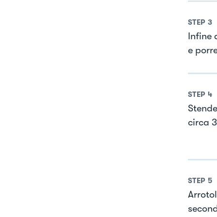
STEP
3
Infine
e porre
STEP
4
Stender
circa 3
STEP
5
Arrotol
second