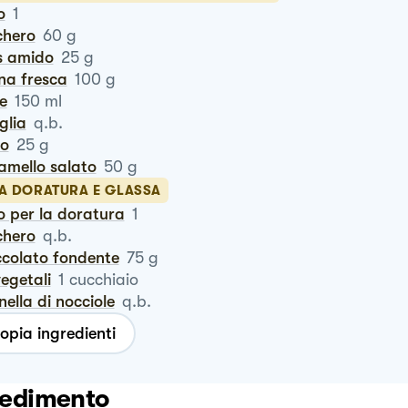
o
1
chero
60
g
is amido
25
g
na fresca
100
g
te
150
ml
iglia
q.b.
ro
25
g
ramello salato
50
g
LA DORATURA E GLASSA
vo per la doratura
1
chero
q.b.
occolato fondente
75
g
 vegetali
1
cucchiaio
anella di nocciole
q.b.
opia ingredienti
edimento