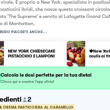
 virale. È proprio a New York, specialista in pasticc
 pasticcini ibridi, che nasce questo croissant circola
to 'The Supreme' e servito al Lafayette Grand Ca
o di Manhattan.
BERO PIACERTI ANCHE...
NEW YORK CHEESECAKE
🍓New Yor
PISTACCHIO E LAMPONI
coulis ai f
Calcola le dosi perfette per la tua dieta!
Clicca qui e scarica l’app olivia!
edienti
2
LA CREMA PASTICCIERA AL CARAMELLO