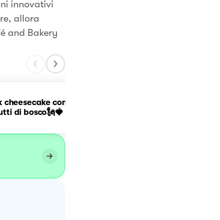
ini innovativi
re, allora
fé and Bakery
k cheesecake con
Rotolo paradiso
rutti di bosco🗽🍓