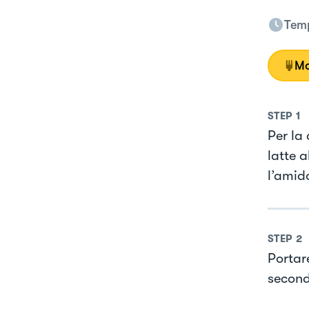
Temp
Mo
STEP
1
Per la
latte 
l’amid
STEP
2
Portar
second