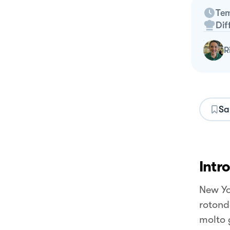
Tem
Dif
Sa
Intr
New Yo
rotond
molto 