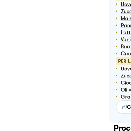
Uov
Zuc
Ma
Pan
Lat
Van
Bur
Ca
PER 
Uo
Zuc
Ci
Oli
Gr
C
Proc