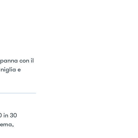
 panna con il
niglia e
0 in 30
crema,