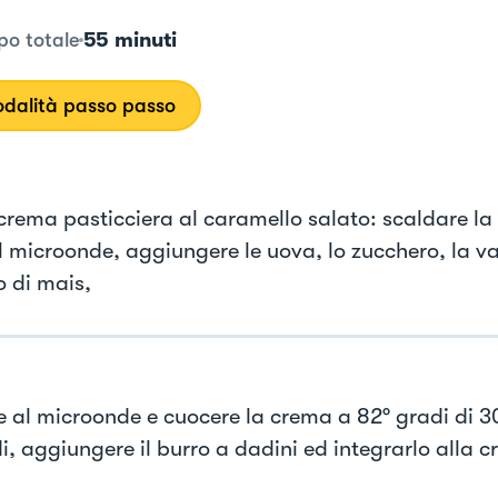
55 minuti
o totale
dalità passo passo
 crema pasticciera al caramello salato: scaldare la
al microonde, aggiungere le uova, lo zucchero, la va
o di mais,
e al microonde e cuocere la crema a 82° gradi di 3
i, aggiungere il burro a dadini ed integrarlo alla 