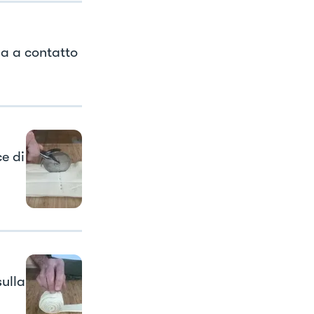
la a contatto
ce di
sulla