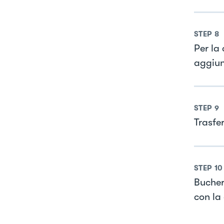
STEP
8
Per la
aggiun
STEP
9
Trasfe
STEP
10
Buchere
con la