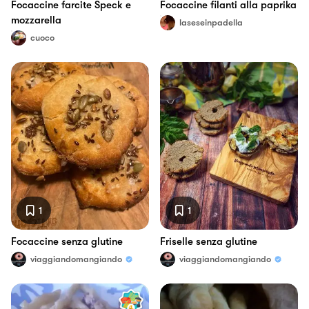
Focaccine farcite Speck e
Focaccine filanti alla paprika
mozzarella
laseseinpadella
cuoco
1
1
Focaccine senza glutine
Friselle senza glutine
viaggiandomangiando
viaggiandomangiando