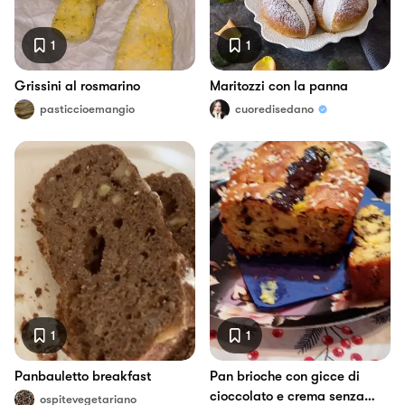
1
1
Grissini al rosmarino
Maritozzi con la panna
pasticcioemangio
cuoredisedano
1
1
Panbauletto breakfast
Pan brioche con gicce di
cioccolato e crema senza
ospitevegetariano