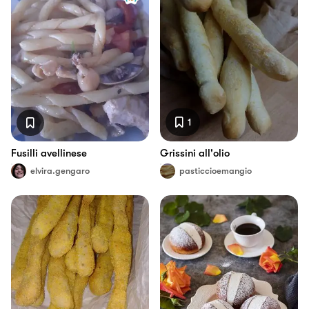
1
Fusilli avellinese
Grissini all'olio
elvira.gengaro
pasticcioemangio