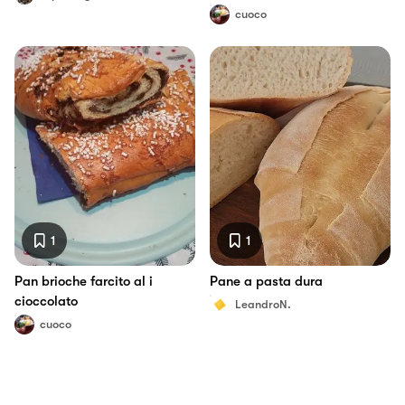
latte e acqua
cuoco
1
1
Pan brioche farcito al i
Pane a pasta dura
cioccolato
LeandroN.
cuoco