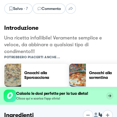
Salva
·
7
Commenta
Introduzione
Una ricetta infallibile! Veramente semplice e
veloce, da abbinare a qualsiasi tipo di
condimento!!!
POTREBBERO PIACERTI ANCHE...
Gnocchi alla
Gnocchi alla
Sporcacciona
sorrentina
Calcola le dosi perfette per la tua dieta!
Clicca qui e scarica l’app olivia!
4
Ingredienti