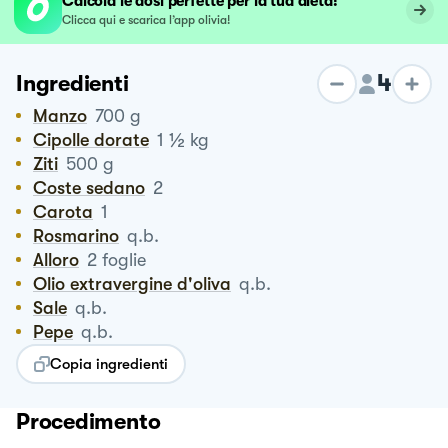
Calcola le dosi perfette per la tua dieta!
Clicca qui e scarica l’app olivia!
4
Ingredienti
Manzo
700
g
½
Cipolle dorate
1
kg
Ziti
500
g
Coste sedano
2
Carota
1
Rosmarino
q.b.
Alloro
2
foglie
Olio extravergine d'oliva
q.b.
Sale
q.b.
Pepe
q.b.
Copia ingredienti
Procedimento