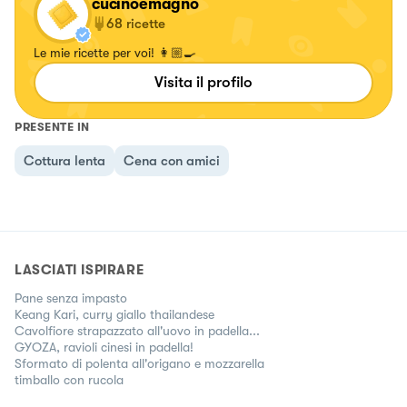
cucinoemagno
68
ricette
Le mie ricette per voi! 👩🏼‍🍳
Visita il profilo
PRESENTE IN
Cottura lenta
Cena con amici
LASCIATI ISPIRARE
Pane senza impasto
Keang Kari, curry giallo thailandese
Cavolfiore strapazzato all'uovo in padella...
GYOZA, ravioli cinesi in padella!
Sformato di polenta all'origano e mozzarella
timballo con rucola