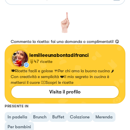
Commenta la ricetta: fai una domanda o complimentati! 😋
lemilleeunabontadifranci
47
ricette
🍽Ricette facili e golose 🍴Per chi ama la buona cucina 🌶
Con creatività e semplicità ❤️Il mio segreto in cucina è
metterci il cuore 👇🏻Scopri le ricette
Visita il profilo
PRESENTE IN
In padella
Brunch
Buffet
Colazione
Merenda
Per bambini