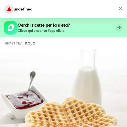
undefined
Cerchi ricette per la dieta?
Clicca qui e scarica l’app olivia!
RICETTE
/
DOLCI