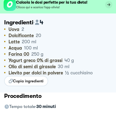
Calcola le dosi perfette per la tua dieta!
Clicca qui e scarica l’app olivia!
4
Ingredienti
Uova
2
Dolcificante
20
Latte
200
ml
Acqua
100
ml
Farina 00
250
g
Yogurt greco 0% di grassi
40
g
Olio di semi di girasole
30
ml
½
Lievito per dolci in polvere
cucchiaino
Copia ingredienti
Procedimento
Tempo totale
30 minuti