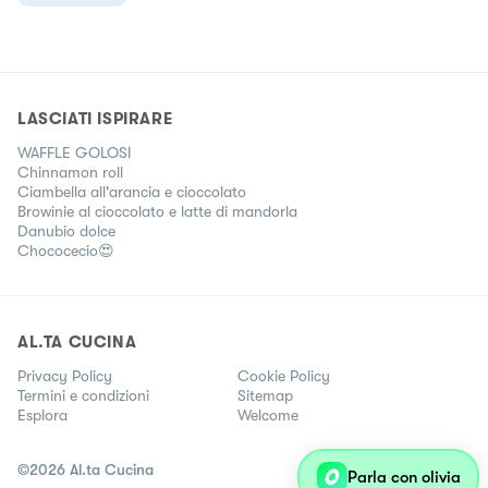
LASCIATI ISPIRARE
WAFFLE GOLOSI
Chinnamon roll
Ciambella all'arancia e cioccolato
Browinie al cioccolato e latte di mandorla
Danubio dolce
Chococecio😍
AL.TA CUCINA
Privacy Policy
Cookie Policy
Termini e condizioni
Sitemap
Esplora
Welcome
©
2026
Al.ta Cucina
Parla con olivia