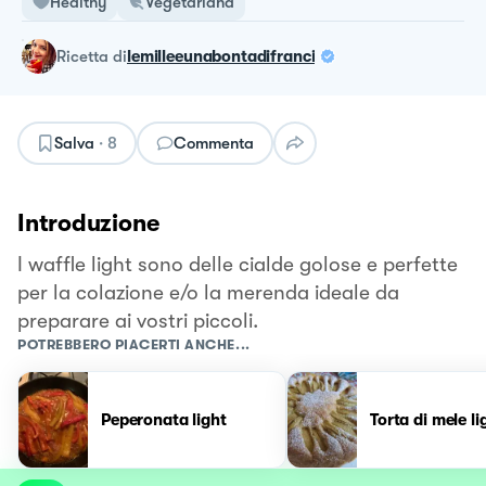
Healthy
Vegetariana
ricetta
di
lemilleeunabontadifranci
Salva
·
8
Commenta
Introduzione
I waffle light sono delle cialde golose e perfette
per la colazione e/o la merenda ideale da
preparare ai vostri piccoli.
POTREBBERO PIACERTI ANCHE...
Peperonata light
Torta di mele li